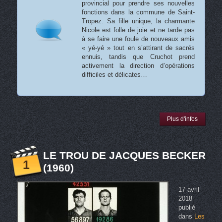
provincial pour prendre ses nouvelles
fonctions dans la commune de Saint-
Tropez. Sa fille unique, la charmante
Nicole est folle de joie et ne tarde pas
à se faire une foule de nouveaux amis
« yé-yé » tout en s’attirant de sacrés
ennuis, tandis que Cruchot prend
activement la direction d’opérations
difficiles et délicates…
Plus d'infos
LE TROU DE JACQUES BECKER
1
(1960)
17 avril
2018
publié
dans
Les