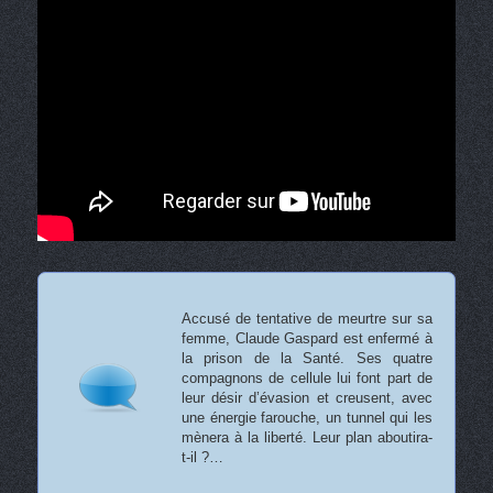
Accusé de tentative de meurtre sur sa
femme, Claude Gaspard est enfermé à
la prison de la Santé. Ses quatre
compagnons de cellule lui font part de
leur désir d’évasion et creusent, avec
une énergie farouche, un tunnel qui les
mènera à la liberté. Leur plan aboutira-
t-il ?…