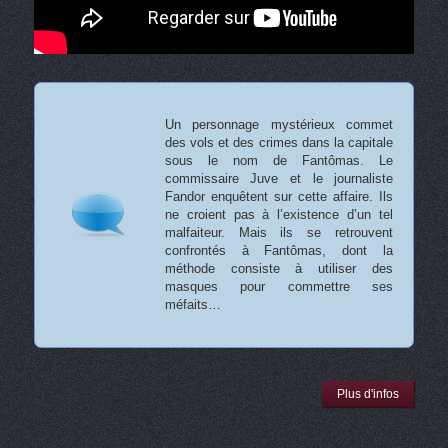
Un personnage mystérieux commet
des vols et des crimes dans la capitale
sous le nom de Fantômas. Le
commissaire Juve et le journaliste
Fandor enquêtent sur cette affaire. Ils
ne croient pas à l’existence d’un tel
malfaiteur. Mais ils se retrouvent
confrontés à Fantômas, dont la
méthode consiste à utiliser des
masques pour commettre ses
méfaits…
Plus d'infos