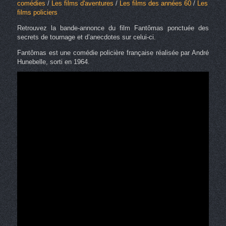
comédies
/
Les films d'aventures
/
Les films des années 60
/
Les
films policiers
Retrouvez la bande-annonce du film Fantômas ponctuée des
secrets de tournage et d’anecdotes sur celui-ci.
Fantômas est une comédie policière française réalisée par André
Hunebelle, sorti en 1964.