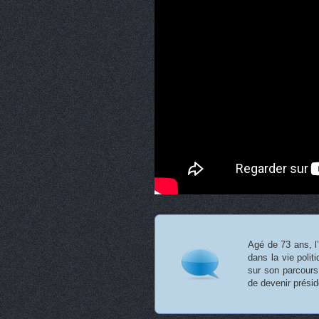
Agé de 73 ans, l’
dans la vie poli
sur son parcours
de devenir prési