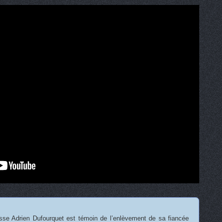
se Adrien Dufourquet est témoin de l’enlèvement de sa fiancée