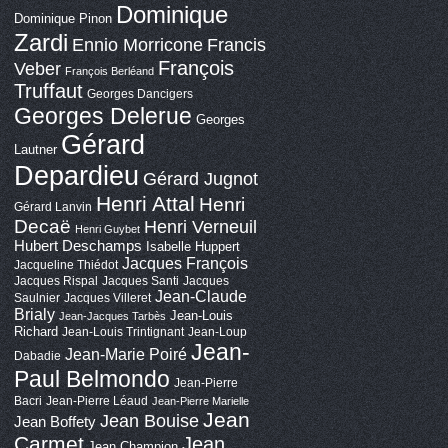
Dominique
Dominique Pinon
Zardi
Ennio Morricone
Francis
François
Veber
François Berléand
Truffaut
Georges Dancigers
Georges Delerue
Georges
Gérard
Lautner
Depardieu
Gérard Jugnot
Henri Attal
Henri
Gérard Lanvin
Decaë
Henri Verneuil
Henri Guybet
Hubert Deschamps
Isabelle Huppert
Jacques François
Jacqueline Thiédot
Jacques Rispal
Jacques Santi
Jacques
Jean-Claude
Saulnier
Jacques Villeret
Brialy
Jean-Louis
Jean-Jacques Tarbès
Richard
Jean-Louis Trintignant
Jean-Loup
Jean-
Jean-Marie Poiré
Dabadie
Paul Belmondo
Jean-Pierre
Bacri
Jean-Pierre Léaud
Jean-Pierre Marielle
Jean
Jean Bouise
Jean Boffety
Carmet
Jean
Jean Champion