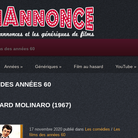
ms des années 60
Années
»
Génériques
»
Film au hasard
YouTube
»
S DES ANNÉES 60
ARD MOLINARO (1967)
17 novembre 2020
publié dans
Les comédies
/
Les
films des années 60