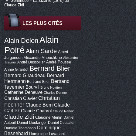
Générique – La Zizanie (1978) de
Claude Zidi
LES PLUS CITÉS
Alain
Alain Delon
Poiré
Alain Sarde
Albert
Jurgenson
Alexandre Mnouchkine
Alexandre
André Pousse
André Dussollier
Trauner
Bernard Blier
Annie Girardot
Bernard Giraudeau
Bernard
Bertrand
Herrmann
Bertrand Blier
Tavernier
Bourvil
Bruno Nuytten
Catherine Deneuve
Charles Denner
Christian
Christian Clavier
Fechner
Claude Berri
Claude
Carliez
Claude Chabrol
Claude Renoir
Claude Zidi
Claudine Merlin
Daniel
Daniel Boulanger
Auteuil
Daniel Ceccaldi
Dominique
Danièle Thompson
Besnehard
Dominique Lavanant