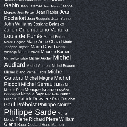
Gabin
Jeanne
Jean Lefebvre
Jean Martin
Jean
Jean Rabier
Moreau
Jean Penzer
Rochefort
Jean Yanne
Jean Rougerie
John Williams
Josiane Balasko
Lino Ventura
Julien Guiomar
Louis de Funès
Marcel Berbert
Marie-Anne Chazel
Marie-
Marcel Grignon
Mario David
Josèphe Yoyotte
Marthe
Maurice Barrier
Maurice Auzel
Villalonga
Michel
Michel Auclair
Michael Lonsdale
Audiard
Michel Aumont
Michel Beaune
Michel
Michel Blanc
Michel Fabre
Galabru
Michel
Michel Magne
Piccoli
Michel Serrault
Miou-Miou
Monique Isnardon
Mireille Darc
Mylène
Nathalie Baye
Patrice
Demongeot
Nino Rota
Patrick Dewaere
Paul Crauchet
Leconte
Paul Préboist
Philippe Noiret
Philippe Sarde
Pierre
Pierre Richard
Pierre William
Mondy
Glenn
Raoul Coutard
René Mathelin