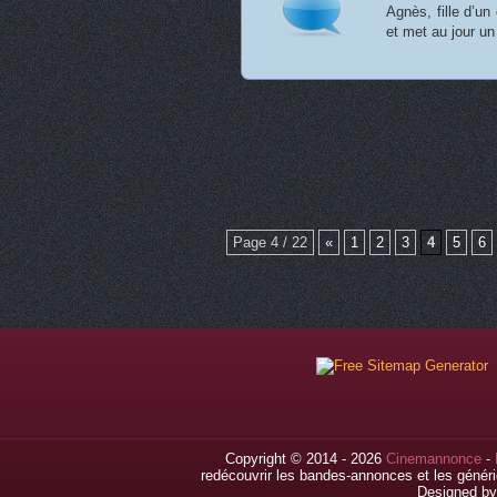
Agnès, fille d’un
et met au jour un
Page 4 / 22
«
1
2
3
4
5
6
Copyright © 2014 - 2026
Cinemannonce
-
redécouvrir les bandes-annonces et les généri
Designed b