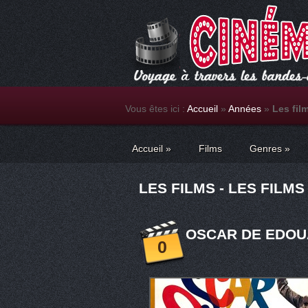
Vous êtes ici :
Accueil
»
Années
»
Les fil
Accueil
»
Films
Genres
»
LES FILMS - LES FILM
OSCAR DE EDOU
0