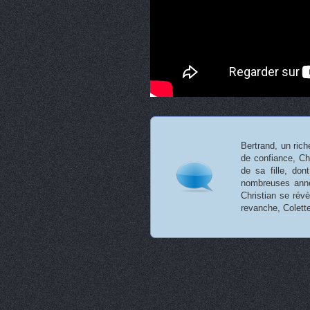
Bertrand, un ric
de confiance, Chr
de sa fille, don
nombreuses anné
Christian se révè
revanche, Colette