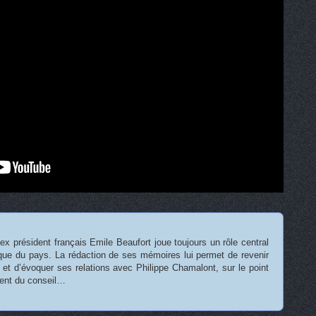
ex président français Emile Beaufort joue toujours un rôle central
tique du pays. La rédaction de ses mémoires lui permet de revenir
 et d’évoquer ses relations avec Philippe Chamalont, sur le point
dent du conseil…