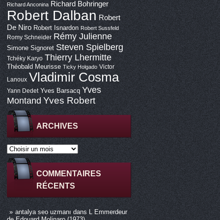
Richard Bohringer
Richard Anconina
Robert Dalban
Robert
De Niro
Robert Isnardon
Robert Sussfeld
Rémy Julienne
Romy Schneider
Steven Spielberg
Simone Signoret
Thierry Lhermitte
Tchéky Karyo
Théobald Meurisse
Victor
Ticky Holgado
Vladimir Cosma
Lanoux
Yves
Yves Barsacq
Yann Dedet
Montand
Yves Robert
ARCHIVES
COMMENTAIRES
RÉCENTS
antalya seo uzmanı
dans
L Emmerdeur
de Edouard Molinaro (1973)