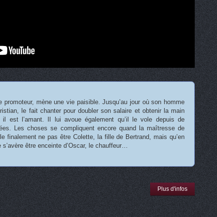
he promoteur, mène une vie paisible. Jusqu’au jour où son homme
istian, le fait chanter pour doubler son salaire et obtenir la main
t il est l’amant. Il lui avoue également qu’il le vole depuis de
es. Les choses se compliquent encore quand la maîtresse de
le finalement ne pas être Colette, la fille de Bertrand, mais qu’en
 s’avère être enceinte d’Oscar, le chauffeur…
Plus d'infos