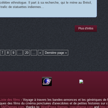
 célèbre ethnologue. Il part à sa recherche, qui le mène au Brésil,
 trafic de statuettes indiennes…
Plus d'infos
7
8
9
…
20
…
»
Dernière page »
Liste des films
- Voyage à travers les bandes-annonces et les génériques de f
ques des films du cinéma ponctuées d'anecdotes et de petites histoires sur ce
y
SMThemes.com
, thanks to:
WordPress themes
,
crocotheme.com
and
http: