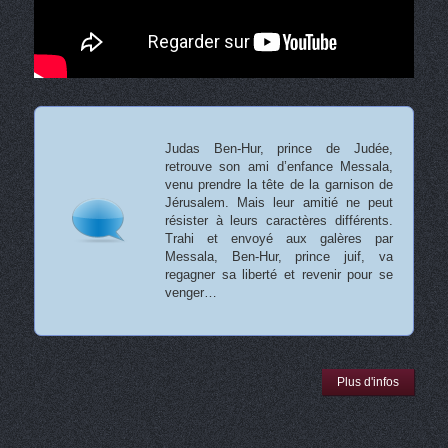
Judas Ben-Hur, prince de Judée,
retrouve son ami d’enfance Messala,
venu prendre la tête de la garnison de
Jérusalem. Mais leur amitié ne peut
résister à leurs caractères différents.
Trahi et envoyé aux galères par
Messala, Ben-Hur, prince juif, va
regagner sa liberté et revenir pour se
venger…
Plus d'infos