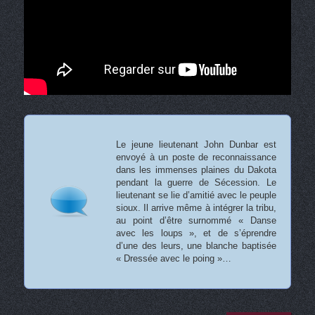
Le jeune lieutenant John Dunbar est
envoyé à un poste de reconnaissance
dans les immenses plaines du Dakota
pendant la guerre de Sécession. Le
lieutenant se lie d’amitié avec le peuple
sioux. Il arrive même à intégrer la tribu,
au point d’être surnommé « Danse
avec les loups », et de s’éprendre
d’une des leurs, une blanche baptisée
« Dressée avec le poing »…