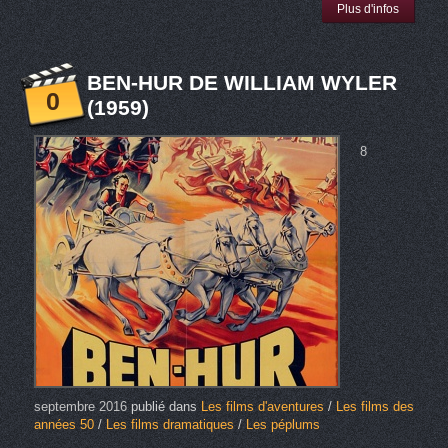
Plus d'infos
BEN-HUR DE WILLIAM WYLER
0
(1959)
8
septembre 2016
publié dans
Les films d'aventures
/
Les films des
années 50
/
Les films dramatiques
/
Les péplums