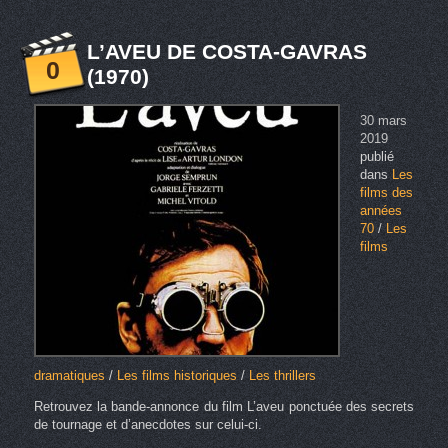
L’AVEU DE COSTA-GAVRAS
0
(1970)
30 mars
2019
publié
dans
Les
films des
années
70
/
Les
films
dramatiques
/
Les films historiques
/
Les thrillers
Retrouvez la bande-annonce du film L’aveu ponctuée des secrets
de tournage et d’anecdotes sur celui-ci.