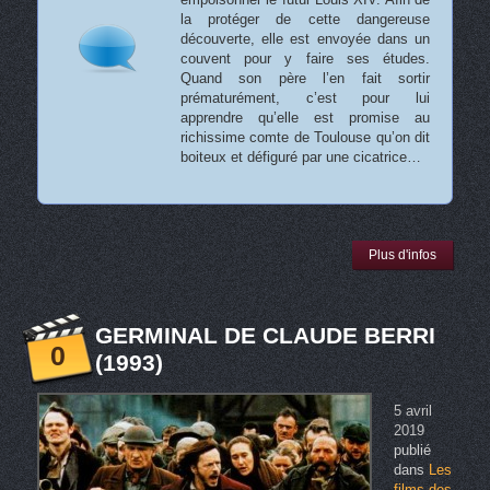
la protéger de cette dangereuse
découverte, elle est envoyée dans un
couvent pour y faire ses études.
Quand son père l’en fait sortir
prématurément, c’est pour lui
apprendre qu’elle est promise au
richissime comte de Toulouse qu’on dit
boiteux et défiguré par une cicatrice…
Plus d'infos
GERMINAL DE CLAUDE BERRI
0
(1993)
5 avril
2019
publié
dans
Les
films des