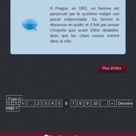
A Prague, en 1951, un homme est
persécuté par le système malgré son
passé irréprochable. Sa femme le
désavoue en public et il finit par avouer
n’importe quoi avant d’être réhabilité,
alors que les chars russes entrent
dans la ville…
Plus d'infos
Page 6 /
12
1
«
...
2
3
4
5
6
7
8
9
10
…
»
Dernière
page »