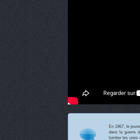
En 1967, le jeune
dans la guerre d
tomber les unes a