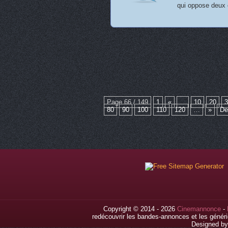
qui oppose deux o
Page 66 / 149
1
«
...
10
20
3
80
90
100
110
120
…
»
De
Copyright © 2014 - 2026
Cinemannonce
-
redécouvrir les bandes-annonces et les généri
Designed b