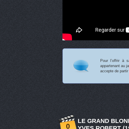
Pour l’offrir à 
appartenant au ja
accepte de parti
LE GRAND BLON
0
YVES ROBERT (1