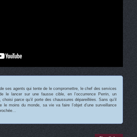
de ses agents qui tente de le compromettre, le chef des services
de le lancer sur une fausse cible, en l’occurrence Perrin, un
it, choisi parce qu’il porte des chaussures dépareillées. Sans qu’il
e le moins du monde, sa vie va faire l’objet d’une surveillance
pprochée…