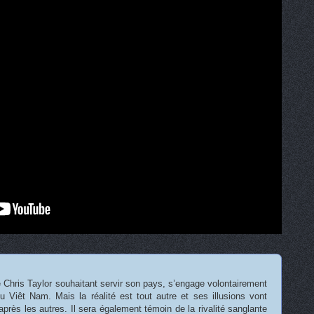
 Chris Taylor souhaitant servir son pays, s’engage volontairement
u Viêt Nam. Mais la réalité est tout autre et ses illusions vont
près les autres. Il sera également témoin de la rivalité sanglante