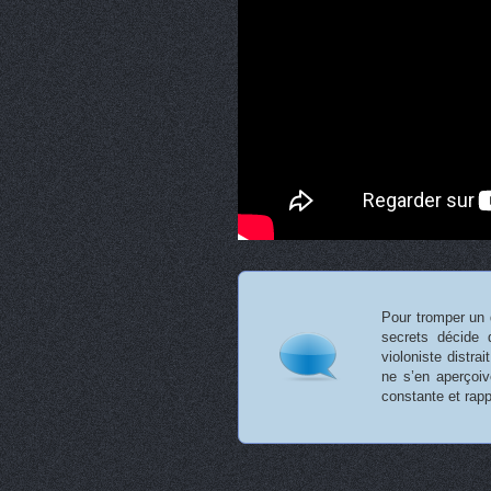
Pour tromper un 
secrets décide 
violoniste distra
ne s’en aperçoiv
constante et ra