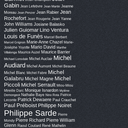
Gabin
Jeanne
Jean Lefebvre
Jean Martin
Jean
Jean Rabier
Moreau
Jean Penzer
Rochefort
Jean Yanne
Jean Rougerie
John Williams
Josiane Balasko
Lino Ventura
Julien Guiomar
Louis de Funès
Marcel Berbert
Marie-Anne Chazel
Marie-
Marcel Grignon
Mario David
Josèphe Yoyotte
Marthe
Maurice Barrier
Maurice Auzel
Villalonga
Michel
Michel Auclair
Michael Lonsdale
Audiard
Michel Aumont
Michel Beaune
Michel
Michel Blanc
Michel Fabre
Galabru
Michel
Michel Magne
Piccoli
Michel Serrault
Miou-Miou
Monique Isnardon
Mireille Darc
Mylène
Nathalie Baye
Patrice
Demongeot
Nino Rota
Patrick Dewaere
Paul Crauchet
Leconte
Paul Préboist
Philippe Noiret
Philippe Sarde
Pierre
Pierre Richard
Pierre William
Mondy
Glenn
Raoul Coutard
René Mathelin