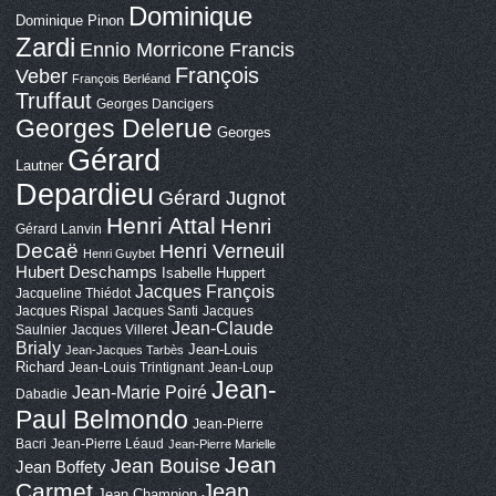
Dominique
Dominique Pinon
Zardi
Ennio Morricone
Francis
François
Veber
François Berléand
Truffaut
Georges Dancigers
Georges Delerue
Georges
Gérard
Lautner
Depardieu
Gérard Jugnot
Henri Attal
Henri
Gérard Lanvin
Decaë
Henri Verneuil
Henri Guybet
Hubert Deschamps
Isabelle Huppert
Jacques François
Jacqueline Thiédot
Jacques Rispal
Jacques Santi
Jacques
Jean-Claude
Saulnier
Jacques Villeret
Brialy
Jean-Louis
Jean-Jacques Tarbès
Richard
Jean-Louis Trintignant
Jean-Loup
Jean-
Jean-Marie Poiré
Dabadie
Paul Belmondo
Jean-Pierre
Bacri
Jean-Pierre Léaud
Jean-Pierre Marielle
Jean
Jean Bouise
Jean Boffety
Carmet
Jean
Jean Champion