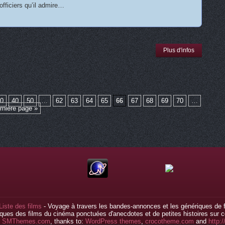
fficiers qu’il admire…
Plus d'infos
0
40
50
...
62
63
64
65
66
67
68
69
70
…
rnière page »
Liste des films
- Voyage à travers les bandes-annonces et les génériques de f
ques des films du cinéma ponctuées d'anecdotes et de petites histoires sur ce
y
SMThemes.com
, thanks to:
WordPress themes
,
crocotheme.com
and
http: