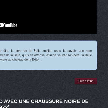
sa fille, le père de la Belle cueille, sans le savoir, une rose
rdin de la Bête, qui s’en offense. Afin de sauver son père, la Belle
r vivre au château de la Bête…
Plus d'infos
D AVEC UNE CHAUSSURE NOIRE DE
972)