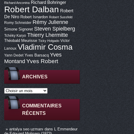
Richard Bohringer
Richard Anconina
Robert Dalban
Robert
De Niro
Robert Isnardon
Robert Sussfeld
Rémy Julienne
Romy Schneider
Steven Spielberg
Simone Signoret
Thierry Lhermitte
Tchéky Karyo
Théobald Meurisse
Victor
Ticky Holgado
Vladimir Cosma
Lanoux
Yves
Yves Barsacq
Yann Dedet
Montand
Yves Robert
ARCHIVES
COMMENTAIRES
RÉCENTS
antalya seo uzmanı
dans
L Emmerdeur
de Edouard Molinaro (1973)