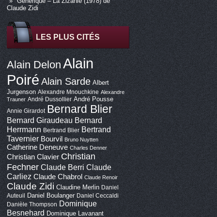
Générique – La Zizanie (1978) de
Claude Zidi
LES PLUS CITÉS
Alain
Alain Delon
Poiré
Alain Sarde
Albert
Jurgenson
Alexandre Mnouchkine
Alexandre
André Pousse
André Dussollier
Trauner
Bernard Blier
Annie Girardot
Bernard Giraudeau
Bernard
Bertrand
Herrmann
Bertrand Blier
Tavernier
Bourvil
Bruno Nuytten
Catherine Deneuve
Charles Denner
Christian
Christian Clavier
Fechner
Claude Berri
Claude
Carliez
Claude Chabrol
Claude Renoir
Claude Zidi
Claudine Merlin
Daniel
Daniel Boulanger
Auteuil
Daniel Ceccaldi
Dominique
Danièle Thompson
Besnehard
Dominique Lavanant