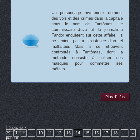
Un personnage mystérieux commet
des vols et des crimes dans la capitale
sous le nom de Fantômas. Le
commissaire Juve et le journaliste
Fandor enquêtent sur cette affaire. Ils
ne croient pas à l’existence d’un tel
malfaiteur. Mais ils se retrouvent
confrontés à Fantômas, dont la
méthode consiste à utiliser des
masques pour commettre ses
méfaits…
Plus d'infos
Page 14 /
29
1
«
...
10
11
12
13
14
15
16
17
18
…
»
page »