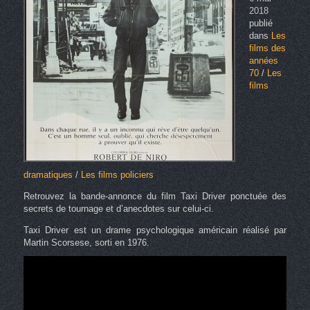
2018
publié
dans
Les
films des
années
70
/
Les
films
dramatiques
/
Les films policiers
Retrouvez la bande-annonce du film Taxi Driver ponctuée des
secrets de tournage et d’anecdotes sur celui-ci.
Taxi Driver est un drame psychologique américain réalisé par
Martin Scorsese, sorti en 1976.