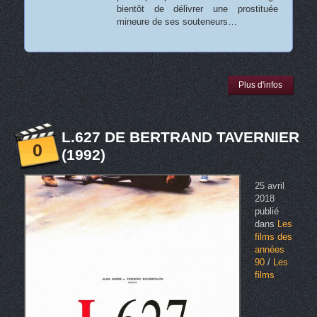
bientôt de délivrer une prostituée
mineure de ses souteneurs…
Plus d'infos
L.627 DE BERTRAND TAVERNIER
0
(1992)
25 avril
2018
publié
dans
Les
films des
années
90
/
Les
films