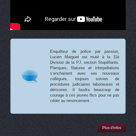
Enquêteur de police par passion,
Lucien Marguet est muté à la 11è
Division de la PJ, section Stupéfiants.
Planques, filatures et interpellations
s’enchainent avec ses nouveaux
collègues, toujours suivies de
procédures judiciaires laborieuses et
dérisoires. Il faudra beaucoup de
courage à ces jeunes flics pour ne pas
céder au renoncement…
Plus d'infos