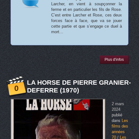
Larcher, en vient à soupçonner la
ferme et en particulier les fils de Rose.
C’est entre Larcher et Rose, ces deux
forces face à face, que va se jouer
cette partie et que s’engage ce duel à
mort…
Plus d'infos
LA HORSE DE PIERRE GRANIER-
0
DEFERRE (1970)
2 mars
2024
publié
dans
Les
films des
années
70
/
Les