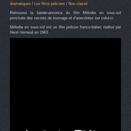
dramatiques
/
Les films policiers
/
Non classé
Retrouvez la bande-annonce du film Mélodie en sous-sol
ponctuée des secrets de tournage et d’anecdotes sur celui-ci.
Mélodie en sous-sol est un film policier franco-italien réalisé par
Henri Verneuil en 1963.