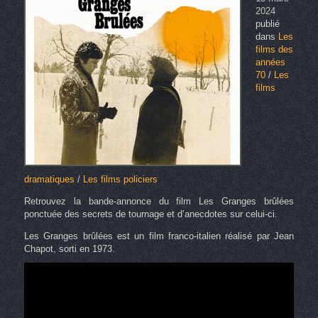
2024
publié
dans
Les
films des
années
70
/
Les
films
dramatiques
/
Les films policiers
Retrouvez la bande-annonce du film Les Granges brûlées
ponctuée des secrets de tournage et d’anecdotes sur celui-ci.
Les Granges brûlées est un film franco-italien réalisé par Jean
Chapot, sorti en 1973.