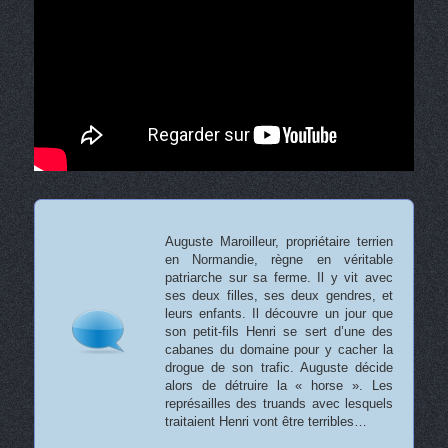
Auguste Maroilleur, propriétaire terrien
en Normandie, règne en véritable
patriarche sur sa ferme. Il y vit avec
ses deux filles, ses deux gendres, et
leurs enfants. Il découvre un jour que
son petit-fils Henri se sert d’une des
cabanes du domaine pour y cacher la
drogue de son trafic. Auguste décide
alors de détruire la « horse ». Les
représailles des truands avec lesquels
traitaient Henri vont être terribles…