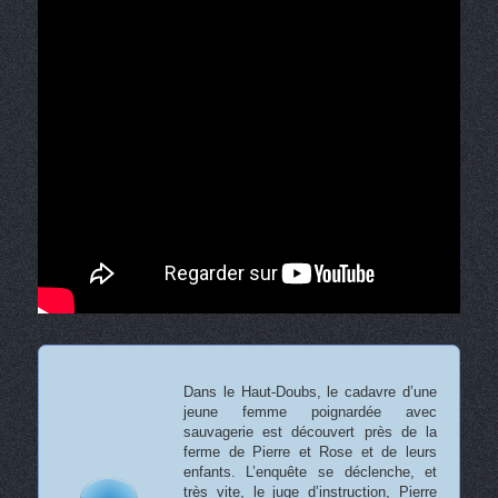
Dans le Haut-Doubs, le cadavre d’une
jeune femme poignardée avec
sauvagerie est découvert près de la
ferme de Pierre et Rose et de leurs
enfants. L’enquête se déclenche, et
très vite, le juge d’instruction, Pierre