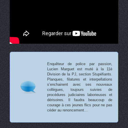
Enquêteur de police par passion,
Lucien Marguet est muté à la 11è
Division de la PJ, section Stupéfiants.
Planques, filatures et interpellations
s’enchainent avec ses nouveaux
collègues, toujours suivies de
procédures judiciaires laborieuses et
dérisoires. Il faudra beaucoup de
courage à ces jeunes flics pour ne pas
céder au renoncement…