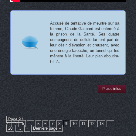
Accusé de tentative de meurtre sur sa
femme, Claude Gaspard est enfermé à
la prison de la Santé. Ses quatre
compagnons de cellule lui font part de
leur désir d’évasion et creusent, avec
une énergie farouche, un tunnel qui les
mènera à la liberté. Leur plan aboutira-
t-il ?…
Plus d'infos
Page 9 /
21
1
«
...
5
6
7
8
9
10
11
12
13
…
20
…
»
Dernière page »