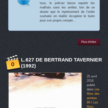
tous, le policier laisse repartir les
malfrats sans les arrêter, loin de se
douter que le représentant de l’ordre
souhaite en réalité récupérer le butin
pour son propre compte…
Plus d'infos
L.627 DE BERTRAND TAVERNIER
0
(1992)
25 avril
2018
publié
dans
Les
films des
années
90
/
Les
films