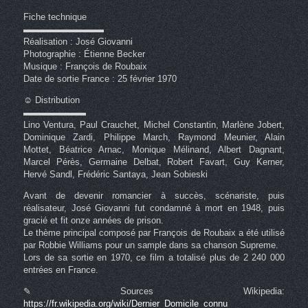
Fiche technique
▬▬▬▬▬▬▬▬▬
Réalisation : José Giovanni
Photographie : Étienne Becker
Musique : François de Roubaix
Date de sortie France : 25 février 1970
☺ Distribution
▬▬▬▬▬▬▬
Lino Ventura, Paul Crauchet, Michel Constantin, Marlène Jobert,
Dominique Zardi, Philippe March, Raymond Meunier, Alain
Mottet, Béatrice Arnac, Monique Mélinand, Albert Dagnant,
Marcel Pérès, Germaine Delbat, Robert Favart, Guy Kerner,
Hervé Sandl, Frédéric Santaya, Jean Sobieski
Avant de devenir romancier à succès, scénariste, puis
réalisateur, José Giovanni fut condamné à mort en 1948, puis
gracié et fit onze années de prison.
Le thème principal composé par François de Roubaix a été utilisé
par Robbie Williams pour un sample dans sa chanson Supreme.
Lors de sa sortie en 1970, ce film a totalisé plus de 2 240 000
entrées en France.
✎ Sources Wikipedia:
https://fr.wikipedia.org/wiki/Dernier_Domicile_connu