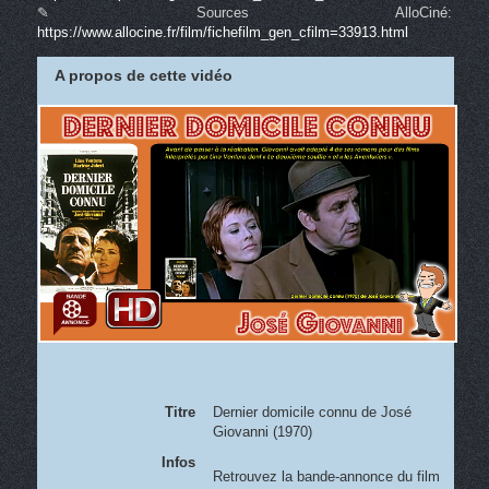
✎ Sources AlloCiné:
https://www.allocine.fr/film/fichefilm_gen_cfilm=33913.html
A propos de cette vidéo
Titre
Dernier domicile connu de José
Giovanni (1970)
Infos
Retrouvez la bande-annonce du film