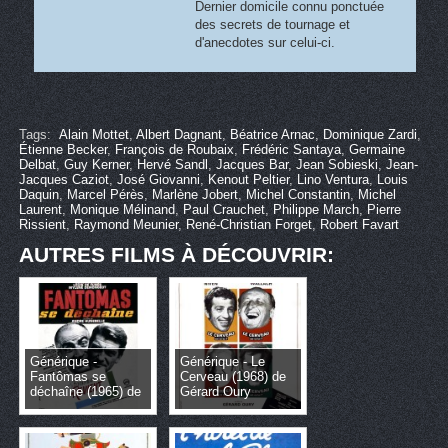
Dernier domicile connu ponctuée
des secrets de tournage et
d'anecdotes sur celui-ci.
Tags:
Alain Mottet
,
Albert Dagnant
,
Béatrice Arnac
,
Dominique Zardi
,
Étienne Becker
,
François de Roubaix
,
Frédéric Santaya
,
Germaine
Delbat
,
Guy Kerner
,
Hervé Sandl
,
Jacques Bar
,
Jean Sobieski
,
Jean-
Jacques Caziot
,
José Giovanni
,
Kenout Peltier
,
Lino Ventura
,
Louis
Daquin
,
Marcel Pérès
,
Marlène Jobert
,
Michel Constantin
,
Michel
Laurent
,
Monique Mélinand
,
Paul Crauchet
,
Philippe March
,
Pierre
Rissient
,
Raymond Meunier
,
René-Christian Forget
,
Robert Favart
AUTRES FILMS À DÉCOUVRIR:
Générique -
Générique - Le
Fantômas se
Cerveau (1968) de
déchaîne (1965) de
Gérard Oury
André Hunebelle