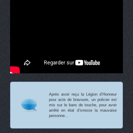
Après avoir reçu la Légion d’Honneur
pour acte de bravoure, un policier est
mis sur le banc de touche, pour avoir
arrêté en état d’ivresse la mauvaise
personne…