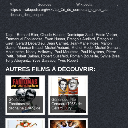
✎ Sources Wikipedia :
https://fr.wikipedia.org/wiki/Le_Cri_du_cormoran_le_soir_au-
dessus_des_jonques
Tags:
Bernard Blier
,
Claude Hauser
,
Dominique Zardi
,
Eddie Vartan
,
Emmanuel Fonlladosa
,
Evan Hunter
,
François Audiard
,
Françoise
Giret
,
Gérard Depardieu
,
Jean Carmet
,
Jean-Marie Poiré
,
Marion
Game
,
Maurice Biraud
,
Michel Audiard
,
Michel Modo
,
Michel Serrault
,
Moustache
,
Nancy Holloway
,
Paul Meurisse
,
Paul Nuyttens
,
Pierre
Petit
,
Robert Dalban
,
Robert Sussfeld
,
Romain Bouteille
,
Sylvie Breal
,
Tony Aboyantz
,
Yves Barsacq
,
Yves Robert
AUTRES FILMS À DÉCOUVRIR:
Générique -
Générique - Le
Fantômas se
Cerveau (1968) de
déchaîne (1965) de
Gérard Oury
André Hunebelle