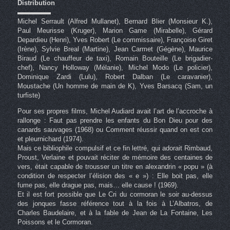
Distribution
▬▬▬▬▬
Michel Serrault (Alfred Mullanet), Bernard Blier (Monsieur K.),
Paul Meurisse (Kruger), Marion Game (Mirabelle), Gérard
Depardieu (Henri), Yves Robert (Le commissaire), Françoise Giret
(Irène), Sylvie Breal (Martine), Jean Carmet (Gégène), Maurice
Biraud (Le chauffeur de taxi), Romain Bouteille (Le brigadier-
chef), Nancy Holloway (Mélanie), Michel Modo (Le policier),
Dominique Zardi (Lulu), Robert Dalban (Le caravanier),
Moustache (Un homme de main de K), Yves Barsacq (Sam, un
turfiste)
Pour ses propres films, Michel Audiard avait l’art de l’accroche à
rallonge : Faut pas prendre les enfants du Bon Dieu pour des
canards sauvages (1968) ou Comment réussir quand on est con
et pleurnichard (1974).
Mais ce bibliophile compulsif et ce fin lettré, qui adorait Rimbaud,
Proust, Verlaine et pouvait réciter de mémoire des centaines de
vers, était capable de trousser un titre en alexandrin « popu » (à
condition de respecter l’élision des « e ») : Elle boit pas, elle
fume pas, elle drague pas, mais… elle cause ! (1969).
Et il est fort possible que Le Cri du cormoran le soir au-dessus
des jonques fasse référence tout à la fois à L’Albatros, de
Charles Baudelaire, et à la fable de Jean de La Fontaine, Les
Poissons et le Cormoran.