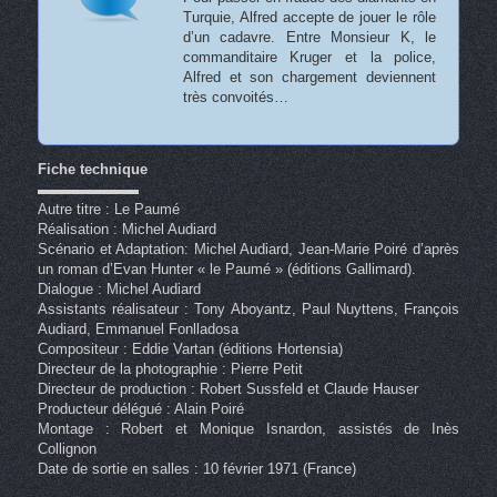
Turquie, Alfred accepte de jouer le rôle
d’un cadavre. Entre Monsieur K, le
commanditaire Kruger et la police,
Alfred et son chargement deviennent
très convoités…
Fiche technique
▬▬▬▬▬▬▬
Autre titre : Le Paumé
Réalisation : Michel Audiard
Scénario et Adaptation: Michel Audiard, Jean-Marie Poiré d’après
un roman d’Evan Hunter « le Paumé » (éditions Gallimard).
Dialogue : Michel Audiard
Assistants réalisateur : Tony Aboyantz, Paul Nuyttens, François
Audiard, Emmanuel Fonlladosa
Compositeur : Eddie Vartan (éditions Hortensia)
Directeur de la photographie : Pierre Petit
Directeur de production : Robert Sussfeld et Claude Hauser
Producteur délégué : Alain Poiré
Montage : Robert et Monique Isnardon, assistés de Inès
Collignon
Date de sortie en salles : 10 février 1971 (France)