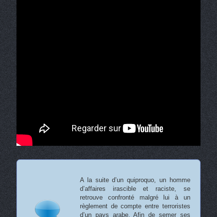
A la suite d’un quiproquo, un homme
d’affaires irascible et raciste, se
retrouve confronté malgré lui à un
règlement de compte entre terroristes
d’un pays arabe. Afin de semer ses