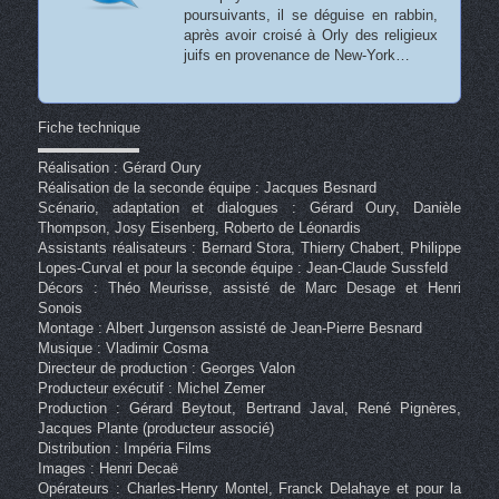
poursuivants, il se déguise en rabbin,
après avoir croisé à Orly des religieux
juifs en provenance de New-York…
Fiche technique
▬▬▬▬▬▬▬
Réalisation : Gérard Oury
Réalisation de la seconde équipe : Jacques Besnard
Scénario, adaptation et dialogues : Gérard Oury, Danièle
Thompson, Josy Eisenberg, Roberto de Léonardis
Assistants réalisateurs : Bernard Stora, Thierry Chabert, Philippe
Lopes-Curval et pour la seconde équipe : Jean-Claude Sussfeld
Décors : Théo Meurisse, assisté de Marc Desage et Henri
Sonois
Montage : Albert Jurgenson assisté de Jean-Pierre Besnard
Musique : Vladimir Cosma
Directeur de production : Georges Valon
Producteur exécutif : Michel Zemer
Production : Gérard Beytout, Bertrand Javal, René Pignères,
Jacques Plante (producteur associé)
Distribution : Impéria Films
Images : Henri Decaë
Opérateurs : Charles-Henry Montel, Franck Delahaye et pour la