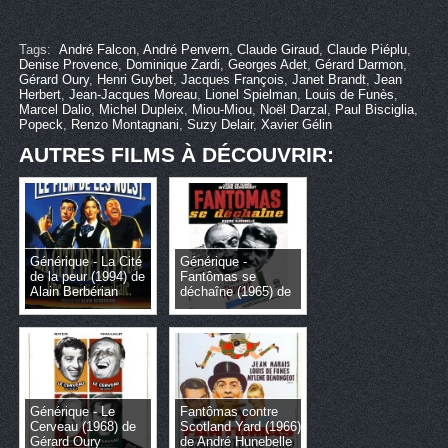
Tags:
André Falcon
,
André Penvern
,
Claude Giraud
,
Claude Piéplu
,
Denise Provence
,
Dominique Zardi
,
Georges Adet
,
Gérard Darmon
,
Gérard Oury
,
Henri Guybet
,
Jacques François
,
Janet Brandt
,
Jean
Herbert
,
Jean-Jacques Moreau
,
Lionel Spielman
,
Louis de Funès
,
Marcel Dalio
,
Michel Dupleix
,
Miou-Miou
,
Noël Darzal
,
Paul Bisciglia
,
Popeck
,
Renzo Montagnani
,
Suzy Delair
,
Xavier Gélin
AUTRES FILMS À DÉCOUVRIR:
Générique - La Cité
Générique -
de la peur (1994) de
Fantômas se
Alain Berbérian
déchaîne (1965) de
André Hunebelle
Générique - Le
Fantômas contre
Cerveau (1968) de
Scotland Yard (1966)
Gérard Oury
de André Hunebelle