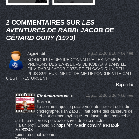
2 COMMENTAIRES SUR
LES
AVENTURES DE RABBI JACOB DE
GÉRARD OURY (1973)
lugol
dit:
9 juin 2016 à 20 h 04 min
BONJOUR JE DESIRE CONNAITRE LES NOMS ET
PRENOMS DES DANSEURS DE KOL AVIV DANS LE
FILM RABBI JACOB (1973) ET EN SAVOIR UN PEU
PLUS SUR EUX. MERCI DE ME REPONDRE VITE CAR
C’EST TRES URGENT
Répondre
Cinémannonce
dit:
11 juin 2016 à 16 h 05 min
Bonjour,
Le seul nom que je puisse vous donner est celui du
chorégraphe, Ilan Zaoui. Il fait partie des danseurs de
cette séquence mythique. En faisant des recherches
sur Internet, vous pouvez essayer de le contacter.
Il a un profil LinkedIn :
https://fr.linkedin.com/in/ilan-zaoui-
30283343
Cinématographiquement,