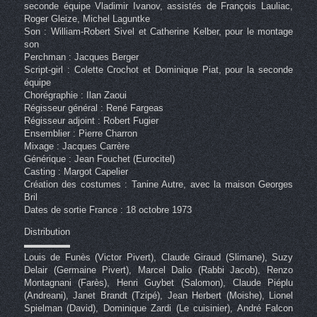
seconde équipe Vladimir Ivanov, assistés de François Lauliac,
Roger Gleize, Michel Laguntke
Son : William-Robert Sivel et Catherine Kelber, pour le montage
son
Perchman : Jacques Berger
Script-girl : Colette Crochot et Dominique Piat, pour la seconde
équipe
Chorégraphie : Ilan Zaoui
Régisseur général : René Fargeas
Régisseur adjoint : Robert Fugier
Ensemblier : Pierre Charron
Mixage : Jacques Carrère
Générique : Jean Fouchet (Eurocitel)
Casting : Margot Capelier
Création des costumes : Tanine Autre, avec la maison Georges
Bril
Dates de sortie France : 18 octobre 1973
Distribution
▬▬▬▬▬
Louis de Funès (Victor Pivert), Claude Giraud (Slimane), Suzy
Delair (Germaine Pivert), Marcel Dalio (Rabbi Jacob), Renzo
Montagnani (Farès), Henri Guybet (Salomon), Claude Piéplu
(Andreani), Janet Brandt (Tzipé), Jean Herbert (Moishe), Lionel
Spielman (David), Dominique Zardi (Le cuisinier), André Falcon