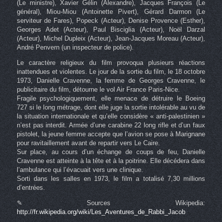
(Le ministre), Xavier Gélin (Alexandre), Jacques François (Le
général), Miou-Miou (Antoinette Pivert), Gérard Darmon (Le
serviteur de Fares), Popeck (Acteur), Denise Provence (Esther),
Georges Adet (Acteur), Paul Bisciglia (Acteur), Noël Darzal
(Acteur), Michel Dupleix (Acteur), Jean-Jacques Moreau (Acteur),
André Penvern (un inspecteur de police).
Le caractère religieux du film provoqua plusieurs réactions
inattendues et violentes. Le jour de la sortie du film, le 18 octobre
1973, Danielle Cravenne, la femme de Georges Cravenne, le
publicitaire du film, détourne le vol Air France Paris-Nice.
Fragile psychologiquement, elle menace de détruire le Boeing
727 si le long métrage, dont elle juge la sortie intolérable au vu de
la situation internationale et qu’elle considère « anti-palestinien »
n’est pas interdit. Armée d’une carabine 22 long rifle et d’un faux
pistolet, la jeune femme accepte que l’avion se pose à Marignane
pour ravitaillement avant de repartir vers Le Caire.
Sur place, au cours d’un échange de coups de feu, Danielle
Cravenne est atteinte à la tête et à la poitrine. Elle décédera dans
l’ambulance qui l’évacuait vers une clinique.
Sorti dans les salles en 1973, le film a totalisé 7,30 millions
d’entrées.
✎ Sources Wikipedia:
http://fr.wikipedia.org/wiki/Les_Aventures_de_Rabbi_Jacob