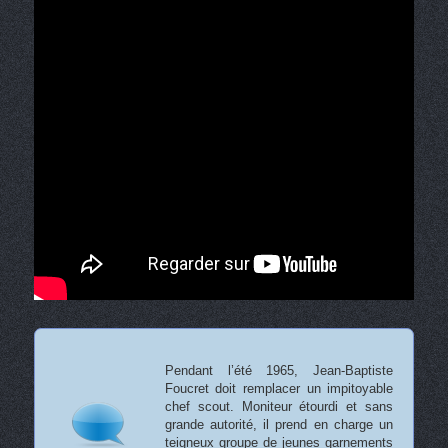
Pendant l’été 1965, Jean-Baptiste
Foucret doit remplacer un impitoyable
chef scout. Moniteur étourdi et sans
grande autorité, il prend en charge un
teigneux groupe de jeunes garnements