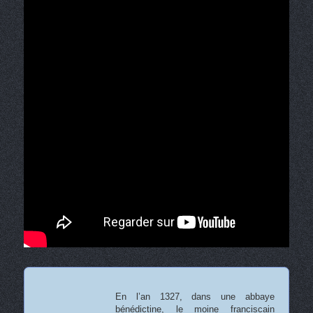
En l’an 1327, dans une abbaye
bénédictine, le moine franciscain