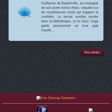
Guillaume de Baskerville, accompagné
de son jeune novice Adso, enquête sur
de mystérieuses morts qui frappent la
confrérie. Le secret semble résider
dans la bibliothèque, où le vieux Jorge
garde jalousement un livre jugé
maudit…
Plus d'infos