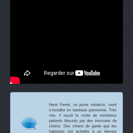
Henri Ferret, un jeune médecin, vient
s’installer en banlieue parisienne. Très
vite, il reçoit la visite de nombreux
patients blessés par des morsures de
chiens. Des chiens de garde que les
habitants ont achetés à un éleveur