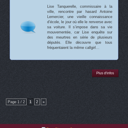
Lise Tanquerelle, commissaire à la
ville, rencontre par hasard Antoine
Lemercier, une vieille connaissance
d’école, le jour où elle le renverse avec
sa voiture. Il s’impose dans sa vie
mouvementée, car Lise enquête sur
des meurtres en série de plusieurs
députés. Elle découvre que tous
fréquentaient la même callgirl…
Plus d'infos
Page 1 / 2
1
2
»