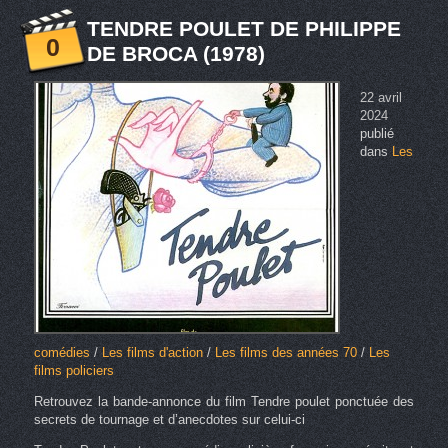
TENDRE POULET DE PHILIPPE
0
DE BROCA (1978)
22 avril
2024
publié
dans
Les
comédies
/
Les films d'action
/
Les films des années 70
/
Les
films policiers
Retrouvez la bande-annonce du film Tendre poulet ponctuée des
secrets de tournage et d’anecdotes sur celui-ci