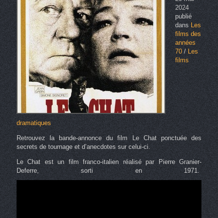
2024
publié
dans
Les
films des
années
70
/
Les
films
dramatiques
Retrouvez la bande-annonce du film Le Chat ponctuée des
secrets de tournage et d’anecdotes sur celui-ci.
Le Chat est un film franco-italien réalisé par Pierre Granier-
Deferre, sorti en 1971.