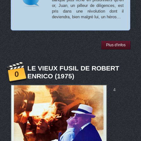
or, Juan, un pilleur de diligences, est
pris dans une révolution dont il
deviendra, bien malgré lui, un héros…
Plus d'infos
LE VIEUX FUSIL DE ROBERT
0
ENRICO (1975)
4