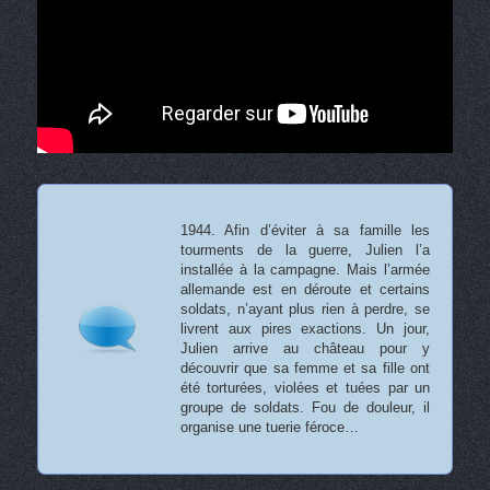
1944. Afin d’éviter à sa famille les
tourments de la guerre, Julien l’a
installée à la campagne. Mais l’armée
allemande est en déroute et certains
soldats, n’ayant plus rien à perdre, se
livrent aux pires exactions. Un jour,
Julien arrive au château pour y
découvrir que sa femme et sa fille ont
été torturées, violées et tuées par un
groupe de soldats. Fou de douleur, il
organise une tuerie féroce…