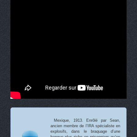
Mexique, 1913. Enrôlé par Sean,
ancien membre de l’IRA spécialiste en
explosifs, dans le braquage d’une
banque plus riche en prisonniers qu’en