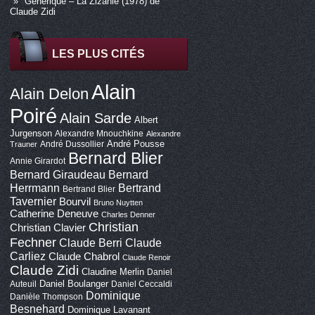
Générique – La Zizanie (1978) de
Claude Zidi
LES PLUS CITÉS
Alain
Alain Delon
Poiré
Alain Sarde
Albert
Jurgenson
Alexandre Mnouchkine
Alexandre
André Pousse
André Dussollier
Trauner
Bernard Blier
Annie Girardot
Bernard Giraudeau
Bernard
Bertrand
Herrmann
Bertrand Blier
Tavernier
Bourvil
Bruno Nuytten
Catherine Deneuve
Charles Denner
Christian
Christian Clavier
Fechner
Claude Berri
Claude
Carliez
Claude Chabrol
Claude Renoir
Claude Zidi
Claudine Merlin
Daniel
Daniel Boulanger
Auteuil
Daniel Ceccaldi
Dominique
Danièle Thompson
Besnehard
Dominique Lavanant