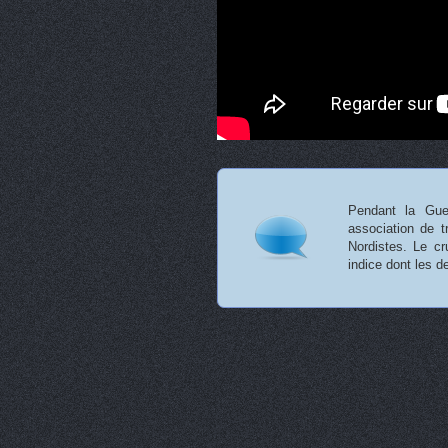
Pendant la Gue
association de t
Nordistes. Le c
indice dont les 