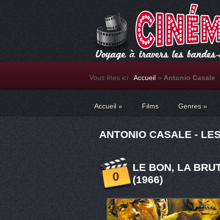
Vous êtes ici :
Accueil
»
Antonio Casale
Accueil
»
Films
Genres
»
ANTONIO CASALE - LES
LE BON, LA BRU
0
(1966)