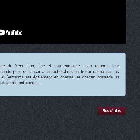
rre de Sécession, Joe et son complice Tuco rompent leur
ruands pour se lancer à la recherche d’un trésor caché par les
ruel Sentenza est également en chasse, et chacun possède un
deux autres ont besoin…
Plus d'infos