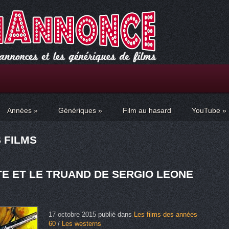
Années
»
Génériques
»
Film au hasard
YouTube
»
 FILMS
TE ET LE TRUAND DE SERGIO LEONE
17 octobre 2015
publié dans
Les films des années
60
/
Les westerns