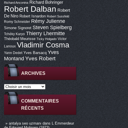
Richard Bohringer
Richard Anconina
Robert Dalban
Robert
De Niro
Robert Isnardon
Robert Sussfeld
Rémy Julienne
Romy Schneider
Steven Spielberg
Simone Signoret
Thierry Lhermitte
Tchéky Karyo
Théobald Meurisse
Victor
Ticky Holgado
Vladimir Cosma
Lanoux
Yves
Yves Barsacq
Yann Dedet
Montand
Yves Robert
ARCHIVES
COMMENTAIRES
RÉCENTS
antalya seo uzmanı
dans
L Emmerdeur
de Edouard Molinaro (1973)