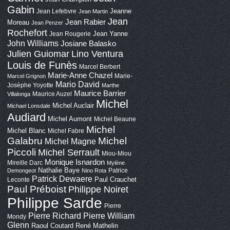
Gabin
Jeanne
Jean Lefebvre
Jean Martin
Jean
Jean Rabier
Moreau
Jean Penzer
Rochefort
Jean Yanne
Jean Rougerie
John Williams
Josiane Balasko
Lino Ventura
Julien Guiomar
Louis de Funès
Marcel Berbert
Marie-Anne Chazel
Marie-
Marcel Grignon
Mario David
Josèphe Yoyotte
Marthe
Maurice Barrier
Maurice Auzel
Villalonga
Michel
Michel Auclair
Michael Lonsdale
Audiard
Michel Aumont
Michel Beaune
Michel
Michel Blanc
Michel Fabre
Galabru
Michel
Michel Magne
Piccoli
Michel Serrault
Miou-Miou
Monique Isnardon
Mireille Darc
Mylène
Nathalie Baye
Patrice
Demongeot
Nino Rota
Patrick Dewaere
Paul Crauchet
Leconte
Paul Préboist
Philippe Noiret
Philippe Sarde
Pierre
Pierre Richard
Pierre William
Mondy
Glenn
Raoul Coutard
René Mathelin