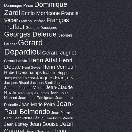
Dominique
Dominique Pinon
Zardi
Ennio Morricone
Francis
François
Veber
François Berléand
Truffaut
Georges Dancigers
Georges Delerue
Georges
Gérard
Lautner
Depardieu
Gérard Jugnot
Henri Attal
Henri
Gérard Lanvin
Decaë
Henri Verneuil
Henri Guybet
Hubert Deschamps
Isabelle Huppert
Jacques François
Jacqueline Thiédot
Jacques Rispal
Jacques Santi
Jacques
Jean-Claude
Saulnier
Jacques Villeret
Brialy
Jean-Louis
Jean-Jacques Tarbès
Richard
Jean-Louis Trintignant
Jean-Loup
Jean-
Jean-Marie Poiré
Dabadie
Paul Belmondo
Jean-Pierre
Bacri
Jean-Pierre Léaud
Jean-Pierre Marielle
Jean
Jean Bouise
Jean Boffety
Carmet
Jean
Jean Champion