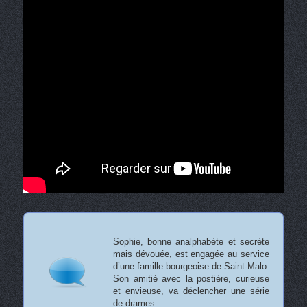
Sophie, bonne analphabète et secrète
mais dévouée, est engagée au service
d’une famille bourgeoise de Saint-Malo.
Son amitié avec la postière, curieuse
et envieuse, va déclencher une série
de drames…