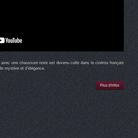
 avec une chaussure noire est devenu culte dans le cinéma français
e mystère et d’élégance.
Plus d'infos