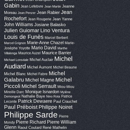
Gabin
Jeanne
Jean Lefebvre
Jean Martin
Jean
Jean Rabier
Moreau
Jean Penzer
Rochefort
Jean Yanne
Jean Rougerie
John Williams
Josiane Balasko
Lino Ventura
Julien Guiomar
Louis de Funès
Marcel Berbert
Marie-Anne Chazel
Marie-
Marcel Grignon
Mario David
Josèphe Yoyotte
Marthe
Maurice Barrier
Maurice Auzel
Villalonga
Michel
Michel Auclair
Michael Lonsdale
Audiard
Michel Aumont
Michel Beaune
Michel
Michel Blanc
Michel Fabre
Galabru
Michel
Michel Magne
Piccoli
Michel Serrault
Miou-Miou
Monique Isnardon
Mireille Darc
Mylène
Nathalie Baye
Patrice
Demongeot
Nino Rota
Patrick Dewaere
Paul Crauchet
Leconte
Paul Préboist
Philippe Noiret
Philippe Sarde
Pierre
Pierre Richard
Pierre William
Mondy
Glenn
Raoul Coutard
René Mathelin