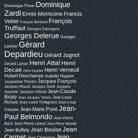
Dominique
Dominique Pinon
Zardi
Ennio Morricone
Francis
François
Veber
François Berléand
Truffaut
Georges Dancigers
Georges Delerue
Georges
Gérard
Lautner
Depardieu
Gérard Jugnot
Henri Attal
Henri
Gérard Lanvin
Decaë
Henri Verneuil
Henri Guybet
Hubert Deschamps
Isabelle Huppert
Jacques François
Jacqueline Thiédot
Jacques Rispal
Jacques Santi
Jacques
Jean-Claude
Saulnier
Jacques Villeret
Brialy
Jean-Louis
Jean-Jacques Tarbès
Richard
Jean-Louis Trintignant
Jean-Loup
Jean-
Jean-Marie Poiré
Dabadie
Paul Belmondo
Jean-Pierre
Bacri
Jean-Pierre Léaud
Jean-Pierre Marielle
Jean
Jean Bouise
Jean Boffety
Carmet
Jean
Jean Champion