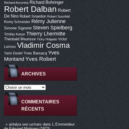
Richard Bohringer
Richard Anconina
Robert Dalban
Robert
De Niro
Robert Isnardon
Robert Sussfeld
Rémy Julienne
Romy Schneider
Steven Spielberg
Simone Signoret
Thierry Lhermitte
Tchéky Karyo
Théobald Meurisse
Victor
Ticky Holgado
Vladimir Cosma
Lanoux
Yves
Yves Barsacq
Yann Dedet
Montand
Yves Robert
ARCHIVES
COMMENTAIRES
RÉCENTS
antalya seo uzmanı
dans
L Emmerdeur
de Edouard Molinaro (1973)