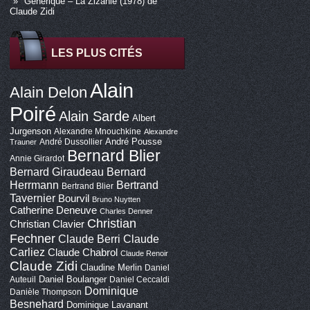
Générique – La Zizanie (1978) de
Claude Zidi
LES PLUS CITÉS
Alain
Alain Delon
Poiré
Alain Sarde
Albert
Jurgenson
Alexandre Mnouchkine
Alexandre
André Pousse
André Dussollier
Trauner
Bernard Blier
Annie Girardot
Bernard Giraudeau
Bernard
Bertrand
Herrmann
Bertrand Blier
Tavernier
Bourvil
Bruno Nuytten
Catherine Deneuve
Charles Denner
Christian
Christian Clavier
Fechner
Claude Berri
Claude
Carliez
Claude Chabrol
Claude Renoir
Claude Zidi
Claudine Merlin
Daniel
Daniel Boulanger
Auteuil
Daniel Ceccaldi
Dominique
Danièle Thompson
Besnehard
Dominique Lavanant