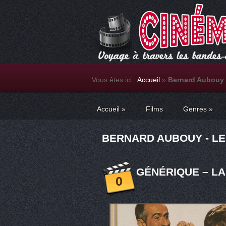
Vous êtes ici :
Accueil
»
Bernard Aubouy
Accueil
»
Films
Genres
»
BERNARD AUBOUY - LE
GÉNÉRIQUE – LA 
0