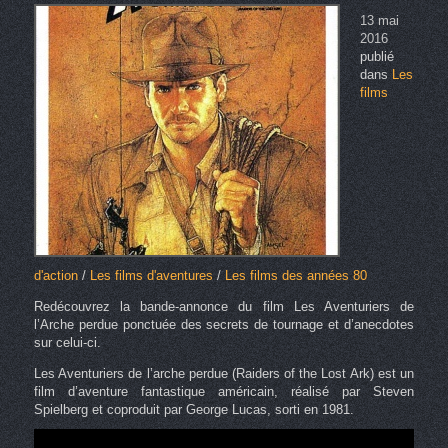
13 mai
2016
publié
dans
Les
films
d'action
/
Les films d'aventures
/
Les films des années 80
Redécouvrez la bande-annonce du film Les Aventuriers de
l’Arche perdue ponctuée des secrets de tournage et d’anecdotes
sur celui-ci.
Les Aventuriers de l’arche perdue (Raiders of the Lost Ark) est un
film d’aventure fantastique américain, réalisé par Steven
Spielberg et coproduit par George Lucas, sorti en 1981.