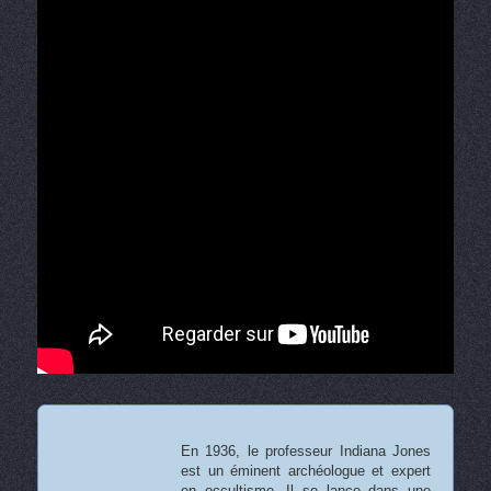
En 1936, le professeur Indiana Jones
est un éminent archéologue et expert
en occultisme. Il se lance dans une