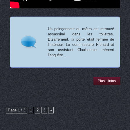
Un poinçonneur du métro est retrouvé
assassiné dans les toilettes.
Bizarrement, la porte était fermée de
l’intérieur. Le commissaire Pichard et
son assistant Charbonnier mènent
l’enquête…
Plus d'infos
Page 1 / 3
1
2
3
»