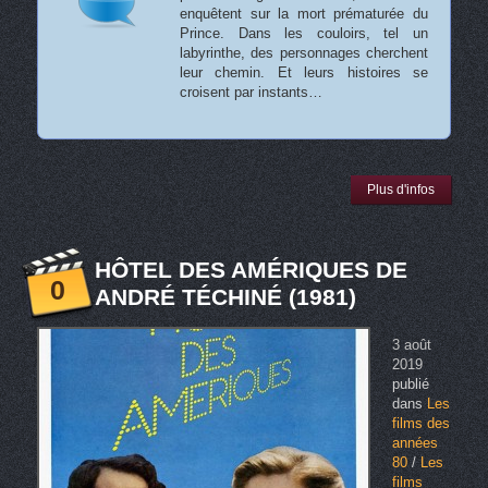
enquêtent sur la mort prématurée du
Prince. Dans les couloirs, tel un
labyrinthe, des personnages cherchent
leur chemin. Et leurs histoires se
croisent par instants…
Plus d'infos
HÔTEL DES AMÉRIQUES DE
0
ANDRÉ TÉCHINÉ (1981)
3 août
2019
publié
dans
Les
films des
années
80
/
Les
films