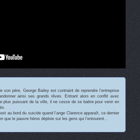
e son père, George Bailey est contraint de reprendre l’entreprise
bandonner ainsi ses grands rêves. Entrant alors en conflit avec
e plus puissant de la ville, il ne cesse de se battre pour venir en
és.
est au bord du suicide quand l’ange Clarence apparaît, ce dernier
ien que le pauvre héros déploie sur les gens qui l’entourent…