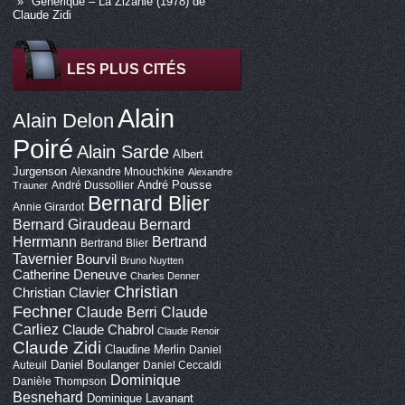
Générique – La Zizanie (1978) de
Claude Zidi
LES PLUS CITÉS
Alain
Alain Delon
Poiré
Alain Sarde
Albert
Jurgenson
Alexandre Mnouchkine
Alexandre
André Pousse
André Dussollier
Trauner
Bernard Blier
Annie Girardot
Bernard Giraudeau
Bernard
Bertrand
Herrmann
Bertrand Blier
Tavernier
Bourvil
Bruno Nuytten
Catherine Deneuve
Charles Denner
Christian
Christian Clavier
Fechner
Claude Berri
Claude
Carliez
Claude Chabrol
Claude Renoir
Claude Zidi
Claudine Merlin
Daniel
Daniel Boulanger
Auteuil
Daniel Ceccaldi
Dominique
Danièle Thompson
Besnehard
Dominique Lavanant