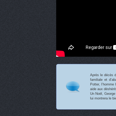
Après le décès d
familiale et d’a
Potter, l’homme l
aide aux déshérit
Un Noël, George 
lui montrera le b