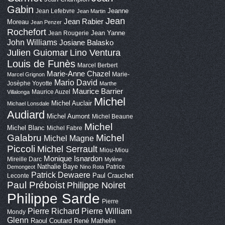
Gabin
Jeanne
Jean Lefebvre
Jean Martin
Jean
Jean Rabier
Moreau
Jean Penzer
Rochefort
Jean Yanne
Jean Rougerie
John Williams
Josiane Balasko
Lino Ventura
Julien Guiomar
Louis de Funès
Marcel Berbert
Marie-Anne Chazel
Marie-
Marcel Grignon
Mario David
Josèphe Yoyotte
Marthe
Maurice Barrier
Maurice Auzel
Villalonga
Michel
Michel Auclair
Michael Lonsdale
Audiard
Michel Aumont
Michel Beaune
Michel
Michel Blanc
Michel Fabre
Galabru
Michel
Michel Magne
Piccoli
Michel Serrault
Miou-Miou
Monique Isnardon
Mireille Darc
Mylène
Nathalie Baye
Patrice
Demongeot
Nino Rota
Patrick Dewaere
Paul Crauchet
Leconte
Paul Préboist
Philippe Noiret
Philippe Sarde
Pierre
Pierre Richard
Pierre William
Mondy
Glenn
Raoul Coutard
René Mathelin