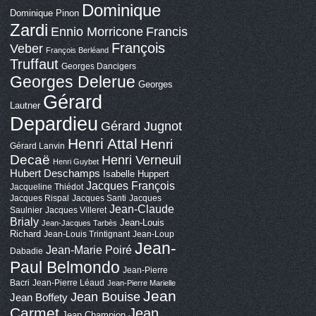
Dominique
Dominique Pinon
Zardi
Ennio Morricone
Francis
François
Veber
François Berléand
Truffaut
Georges Dancigers
Georges Delerue
Georges
Gérard
Lautner
Depardieu
Gérard Jugnot
Henri Attal
Henri
Gérard Lanvin
Decaë
Henri Verneuil
Henri Guybet
Hubert Deschamps
Isabelle Huppert
Jacques François
Jacqueline Thiédot
Jacques Rispal
Jacques Santi
Jacques
Jean-Claude
Saulnier
Jacques Villeret
Brialy
Jean-Louis
Jean-Jacques Tarbès
Richard
Jean-Louis Trintignant
Jean-Loup
Jean-
Jean-Marie Poiré
Dabadie
Paul Belmondo
Jean-Pierre
Bacri
Jean-Pierre Léaud
Jean-Pierre Marielle
Jean
Jean Bouise
Jean Boffety
Carmet
Jean
Jean Champion