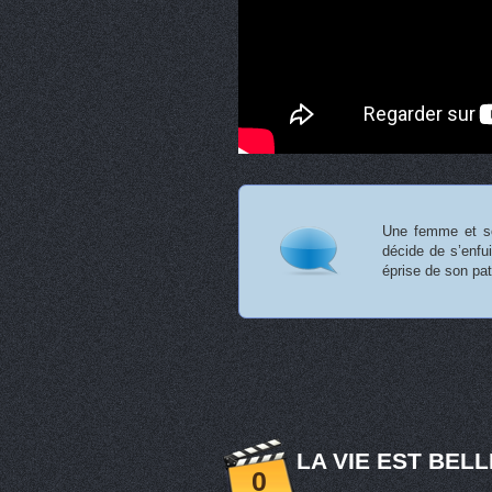
Une femme et so
décide de s’enfu
éprise de son pa
LA VIE EST BELL
0