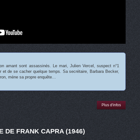
n amant sont assassinés. Le mari, Julien Vercel, suspect n°1
ir et de se cacher quelque temps. Sa secrétaire, Barbara Becker,
tron, mène sa propre enquête…
Plus d'infos
E DE FRANK CAPRA (1946)