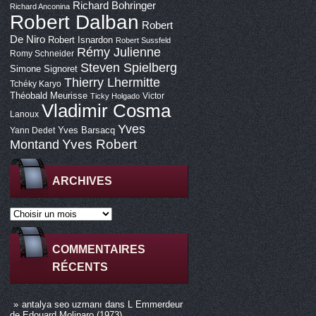
Richard Bohringer
Richard Anconina
Robert Dalban
Robert
De Niro
Robert Isnardon
Robert Sussfeld
Rémy Julienne
Romy Schneider
Steven Spielberg
Simone Signoret
Thierry Lhermitte
Tchéky Karyo
Théobald Meurisse
Victor
Ticky Holgado
Vladimir Cosma
Lanoux
Yves
Yves Barsacq
Yann Dedet
Montand
Yves Robert
ARCHIVES
COMMENTAIRES
RÉCENTS
antalya seo uzmanı
dans
L Emmerdeur
de Edouard Molinaro (1973)