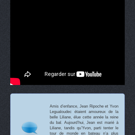
Amis d’enfance, Jean Ripoche et Yvon
Legualoudec étaient amoureux de la
belle Liliane, élue cette année la reine
du bal. Aujourd’hui, Jean est marié à
Liliane, tandis qu’Yvon, parti tenter le
tour de monde en bateau n’a plus