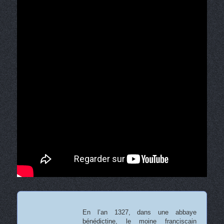
En l’an 1327, dans une abbaye
bénédictine, le moine franciscain