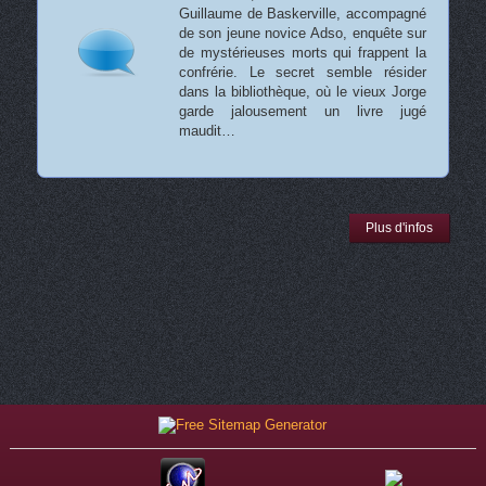
Guillaume de Baskerville, accompagné
de son jeune novice Adso, enquête sur
de mystérieuses morts qui frappent la
confrérie. Le secret semble résider
dans la bibliothèque, où le vieux Jorge
garde jalousement un livre jugé
maudit…
Plus d'infos