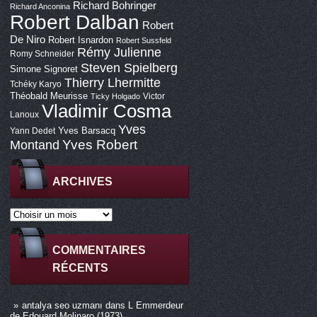
Richard Bohringer
Richard Anconina
Robert Dalban
Robert
De Niro
Robert Isnardon
Robert Sussfeld
Rémy Julienne
Romy Schneider
Steven Spielberg
Simone Signoret
Thierry Lhermitte
Tchéky Karyo
Théobald Meurisse
Victor
Ticky Holgado
Vladimir Cosma
Lanoux
Yves
Yves Barsacq
Yann Dedet
Montand
Yves Robert
ARCHIVES
COMMENTAIRES
RÉCENTS
antalya seo uzmanı
dans
L Emmerdeur
de Edouard Molinaro (1973)