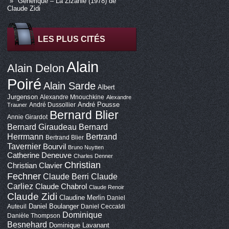
Générique – La Zizanie (1978) de
Claude Zidi
LES PLUS CITÉS
Alain
Alain Delon
Poiré
Alain Sarde
Albert
Jurgenson
Alexandre Mnouchkine
Alexandre
André Pousse
André Dussollier
Trauner
Bernard Blier
Annie Girardot
Bernard Giraudeau
Bernard
Bertrand
Herrmann
Bertrand Blier
Tavernier
Bourvil
Bruno Nuytten
Catherine Deneuve
Charles Denner
Christian
Christian Clavier
Fechner
Claude Berri
Claude
Carliez
Claude Chabrol
Claude Renoir
Claude Zidi
Claudine Merlin
Daniel
Daniel Boulanger
Auteuil
Daniel Ceccaldi
Dominique
Danièle Thompson
Besnehard
Dominique Lavanant