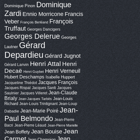
Dominique
Dominique Pinon
Zardi
Ennio Morricone
Francis
François
Veber
François Berléand
Truffaut
Georges Dancigers
Georges Delerue
Georges
Gérard
Lautner
Depardieu
Gérard Jugnot
Henri Attal
Henri
Gérard Lanvin
Decaë
Henri Verneuil
Henri Guybet
Hubert Deschamps
Isabelle Huppert
Jacques François
Jacqueline Thiédot
Jacques Rispal
Jacques Santi
Jacques
Jean-Claude
Saulnier
Jacques Villeret
Brialy
Jean-Louis
Jean-Jacques Tarbès
Richard
Jean-Louis Trintignant
Jean-Loup
Jean-
Jean-Marie Poiré
Dabadie
Paul Belmondo
Jean-Pierre
Bacri
Jean-Pierre Léaud
Jean-Pierre Marielle
Jean
Jean Bouise
Jean Boffety
Carmet
Jean
Jean Champion