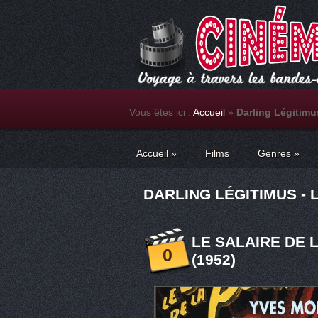
Vous êtes ici :
Accueil
»
Darling Légitimu
Accueil
»
Films
Genres
»
DARLING LÉGITIMUS - 
LE SALAIRE DE 
0
(1952)