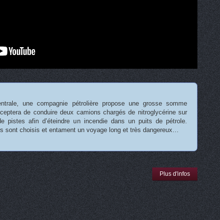
ntrale, une compagnie pétrolière propose une grosse somme
cceptera de conduire deux camions chargés de nitroglycérine sur
e pistes afin d’éteindre un incendie dans un puits de pétrole.
rs sont choisis et entament un voyage long et très dangereux…
Plus d'infos