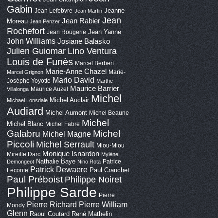
Gabin
Jeanne
Jean Lefebvre
Jean Martin
Jean
Jean Rabier
Moreau
Jean Penzer
Rochefort
Jean Yanne
Jean Rougerie
John Williams
Josiane Balasko
Lino Ventura
Julien Guiomar
Louis de Funès
Marcel Berbert
Marie-Anne Chazel
Marie-
Marcel Grignon
Mario David
Josèphe Yoyotte
Marthe
Maurice Barrier
Maurice Auzel
Villalonga
Michel
Michel Auclair
Michael Lonsdale
Audiard
Michel Aumont
Michel Beaune
Michel
Michel Blanc
Michel Fabre
Galabru
Michel
Michel Magne
Piccoli
Michel Serrault
Miou-Miou
Monique Isnardon
Mireille Darc
Mylène
Nathalie Baye
Patrice
Demongeot
Nino Rota
Patrick Dewaere
Paul Crauchet
Leconte
Paul Préboist
Philippe Noiret
Philippe Sarde
Pierre
Pierre Richard
Pierre William
Mondy
Glenn
Raoul Coutard
René Mathelin