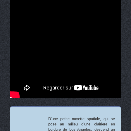
D’une petite navette spatiale, qui se
pose au milieu d’une clairière en
bordure de Los Angeles, descend un