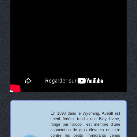
En 1890 dans le Wyoming. Averill est
shérif fédéral tandis que Billy Irvine,
rongé par l’alcool, est membre d’une
association de gros éleveurs en lutte
contre les petits immigrants venus