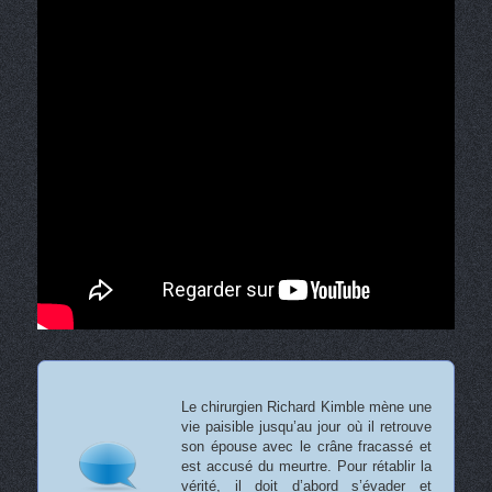
Le chirurgien Richard Kimble mène une
vie paisible jusqu’au jour où il retrouve
son épouse avec le crâne fracassé et
est accusé du meurtre. Pour rétablir la
vérité, il doit d’abord s’évader et