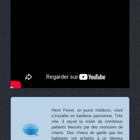
Henri Ferret, un jeune médecin, vient
s’installer en banlieue parisienne. Très
vite, il reçoit la visite de nombreux
patients blessés par des morsures de
chiens. Des chiens de garde que les
habitants ont achetés à un éleveur