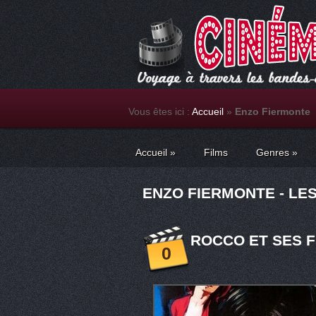
Vous êtes ici :
Accueil
»
Enzo Fiermonte
Accueil
»
Films
Genres
»
ENZO FIERMONTE - LES
ROCCO ET SES F
0