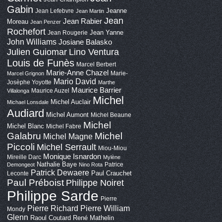
Gabin
Jeanne
Jean Lefebvre
Jean Martin
Jean
Jean Rabier
Moreau
Jean Penzer
Rochefort
Jean Yanne
Jean Rougerie
John Williams
Josiane Balasko
Lino Ventura
Julien Guiomar
Louis de Funès
Marcel Berbert
Marie-Anne Chazel
Marie-
Marcel Grignon
Mario David
Josèphe Yoyotte
Marthe
Maurice Barrier
Maurice Auzel
Villalonga
Michel
Michel Auclair
Michael Lonsdale
Audiard
Michel Aumont
Michel Beaune
Michel
Michel Blanc
Michel Fabre
Galabru
Michel
Michel Magne
Piccoli
Michel Serrault
Miou-Miou
Monique Isnardon
Mireille Darc
Mylène
Nathalie Baye
Patrice
Demongeot
Nino Rota
Patrick Dewaere
Paul Crauchet
Leconte
Paul Préboist
Philippe Noiret
Philippe Sarde
Pierre
Pierre Richard
Pierre William
Mondy
Glenn
Raoul Coutard
René Mathelin