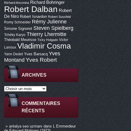
Richard Bohringer
Richard Anconina
Robert Dalban
Robert
De Niro
Robert Isnardon
Robert Sussfeld
Rémy Julienne
Romy Schneider
Steven Spielberg
Simone Signoret
Thierry Lhermitte
Tchéky Karyo
Théobald Meurisse
Victor
Ticky Holgado
Vladimir Cosma
Lanoux
Yves
Yves Barsacq
Yann Dedet
Montand
Yves Robert
ARCHIVES
COMMENTAIRES
RÉCENTS
antalya seo uzmanı
dans
L Emmerdeur
de Edouard Molinaro (1973)