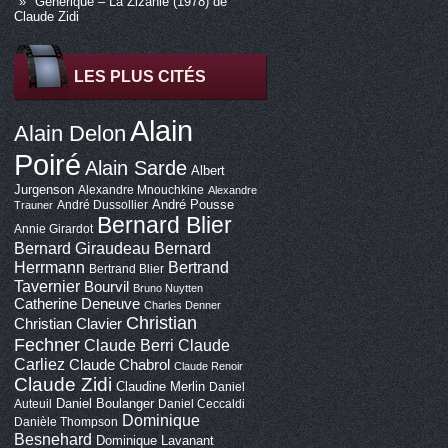
Générique – La Zizanie (1978) de
Claude Zidi
LES PLUS CITÉS
Alain
Alain Delon
Poiré
Alain Sarde
Albert
Jurgenson
Alexandre Mnouchkine
Alexandre
André Pousse
André Dussollier
Trauner
Bernard Blier
Annie Girardot
Bernard Giraudeau
Bernard
Bertrand
Herrmann
Bertrand Blier
Tavernier
Bourvil
Bruno Nuytten
Catherine Deneuve
Charles Denner
Christian
Christian Clavier
Fechner
Claude Berri
Claude
Carliez
Claude Chabrol
Claude Renoir
Claude Zidi
Claudine Merlin
Daniel
Daniel Boulanger
Auteuil
Daniel Ceccaldi
Dominique
Danièle Thompson
Besnehard
Dominique Lavanant