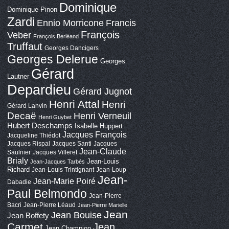
Dominique
Dominique Pinon
Zardi
Ennio Morricone
Francis
François
Veber
François Berléand
Truffaut
Georges Dancigers
Georges Delerue
Georges
Gérard
Lautner
Depardieu
Gérard Jugnot
Henri Attal
Henri
Gérard Lanvin
Decaë
Henri Verneuil
Henri Guybet
Hubert Deschamps
Isabelle Huppert
Jacques François
Jacqueline Thiédot
Jacques Rispal
Jacques Santi
Jacques
Jean-Claude
Saulnier
Jacques Villeret
Brialy
Jean-Louis
Jean-Jacques Tarbès
Richard
Jean-Louis Trintignant
Jean-Loup
Jean-
Jean-Marie Poiré
Dabadie
Paul Belmondo
Jean-Pierre
Bacri
Jean-Pierre Léaud
Jean-Pierre Marielle
Jean
Jean Bouise
Jean Boffety
Carmet
Jean
Jean Champion