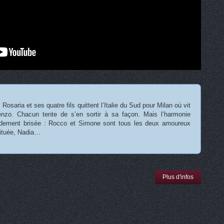
Rosaria et ses quatre fils quittent l’Italie du Sud pour Milan où vit
enzo. Chacun tente de s’en sortir à sa façon. Mais l’harmonie
pidement brisée : Rocco et Simone sont tous les deux amoureux
tituée, Nadia…
Plus d'infos