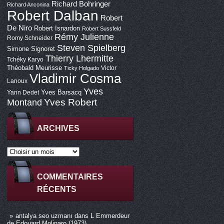
Richard Bohringer
Richard Anconina
Robert Dalban
Robert
De Niro
Robert Isnardon
Robert Sussfeld
Rémy Julienne
Romy Schneider
Steven Spielberg
Simone Signoret
Thierry Lhermitte
Tchéky Karyo
Théobald Meurisse
Victor
Ticky Holgado
Vladimir Cosma
Lanoux
Yves
Yves Barsacq
Yann Dedet
Montand
Yves Robert
ARCHIVES
COMMENTAIRES
RÉCENTS
antalya seo uzmanı
dans
L Emmerdeur
de Edouard Molinaro (1973)