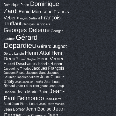
Dominique
Dominique Pinon
Zardi
Ennio Morricone
Francis
François
Veber
François Berléand
Truffaut
Georges Dancigers
Georges Delerue
Georges
Gérard
Lautner
Depardieu
Gérard Jugnot
Henri Attal
Henri
Gérard Lanvin
Decaë
Henri Verneuil
Henri Guybet
Hubert Deschamps
Isabelle Huppert
Jacques François
Jacqueline Thiédot
Jacques Rispal
Jacques Santi
Jacques
Jean-Claude
Saulnier
Jacques Villeret
Brialy
Jean-Louis
Jean-Jacques Tarbès
Richard
Jean-Louis Trintignant
Jean-Loup
Jean-
Jean-Marie Poiré
Dabadie
Paul Belmondo
Jean-Pierre
Bacri
Jean-Pierre Léaud
Jean-Pierre Marielle
Jean
Jean Bouise
Jean Boffety
Carmet
Jean
Jean Champion