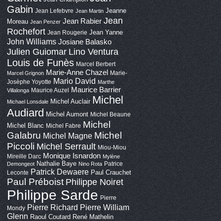
Gabin
Jeanne
Jean Lefebvre
Jean Martin
Jean
Jean Rabier
Moreau
Jean Penzer
Rochefort
Jean Yanne
Jean Rougerie
John Williams
Josiane Balasko
Lino Ventura
Julien Guiomar
Louis de Funès
Marcel Berbert
Marie-Anne Chazel
Marie-
Marcel Grignon
Mario David
Josèphe Yoyotte
Marthe
Maurice Barrier
Maurice Auzel
Villalonga
Michel
Michel Auclair
Michael Lonsdale
Audiard
Michel Aumont
Michel Beaune
Michel
Michel Blanc
Michel Fabre
Galabru
Michel
Michel Magne
Piccoli
Michel Serrault
Miou-Miou
Monique Isnardon
Mireille Darc
Mylène
Nathalie Baye
Patrice
Demongeot
Nino Rota
Patrick Dewaere
Paul Crauchet
Leconte
Paul Préboist
Philippe Noiret
Philippe Sarde
Pierre
Pierre Richard
Pierre William
Mondy
Glenn
Raoul Coutard
René Mathelin