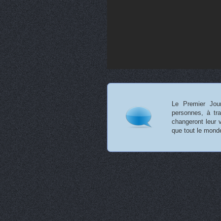
Le Premier Jour
personnes, à tra
changeront leur v
que tout le mon