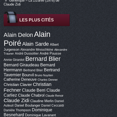
Générique – La Zizanie (1978) de
Claude Zidi
LES PLUS CITÉS
Alain
Alain Delon
Poiré
Alain Sarde
Albert
Jurgenson
Alexandre Mnouchkine
Alexandre
André Pousse
André Dussollier
Trauner
Bernard Blier
Annie Girardot
Bernard Giraudeau
Bernard
Bertrand
Herrmann
Bertrand Blier
Tavernier
Bourvil
Bruno Nuytten
Catherine Deneuve
Charles Denner
Christian
Christian Clavier
Fechner
Claude Berri
Claude
Carliez
Claude Chabrol
Claude Renoir
Claude Zidi
Claudine Merlin
Daniel
Daniel Boulanger
Auteuil
Daniel Ceccaldi
Dominique
Danièle Thompson
Besnehard
Dominique Lavanant