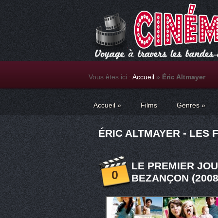
Vous êtes ici :
Accueil
»
Éric Altmayer
Accueil
»
Films
Genres
»
ÉRIC ALTMAYER - LES 
LE PREMIER JOU
0
BEZANÇON (2008