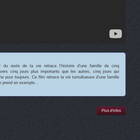
 du reste de ta vie retrace l’histoire d’une famille de cinq
vers cinq jours plus importants que les autres, cinq jours qui
ie pour toujours. Ce film retrace la vie tumultueuse d’une famille
de prend en exemple…
Plus d'infos