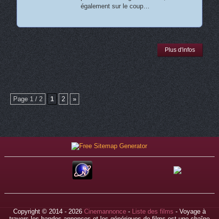
également sur le coup…
Plus d'infos
Page 1 / 2
1
2
»
Copyright © 2014 - 2026
Cinemannonce
-
Liste des films
- Voyage à
travers les bandes-annonces et les génériques de films est une chaîne