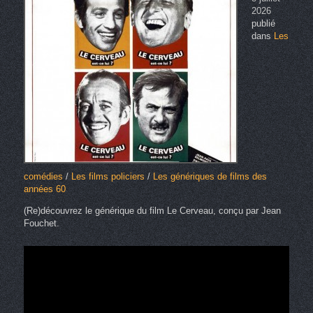
2026
publié
dans
Les
comédies
/
Les films policiers
/
Les génériques de films des
années 60
(Re)découvrez le générique du film Le Cerveau, conçu par Jean
Fouchet.