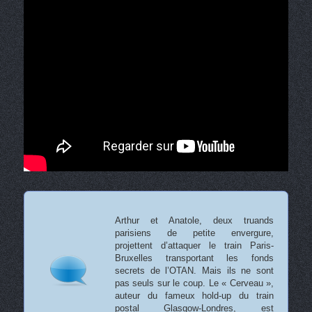
Arthur et Anatole, deux truands
parisiens de petite envergure,
projettent d’attaquer le train Paris-
Bruxelles transportant les fonds
secrets de l’OTAN. Mais ils ne sont
pas seuls sur le coup. Le « Cerveau »,
auteur du fameux hold-up du train
postal Glasgow-Londres, est