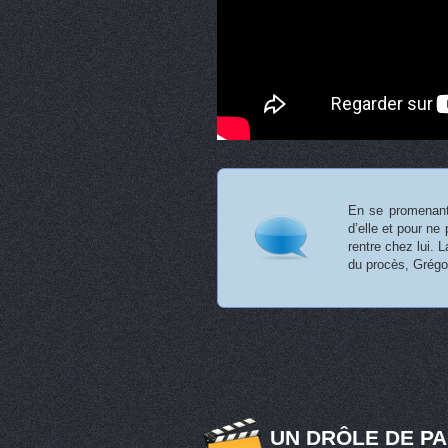
En se promenant,
d’elle et pour ne 
rentre chez lui. L
du procès, Grégo
UN DRÔLE DE PA