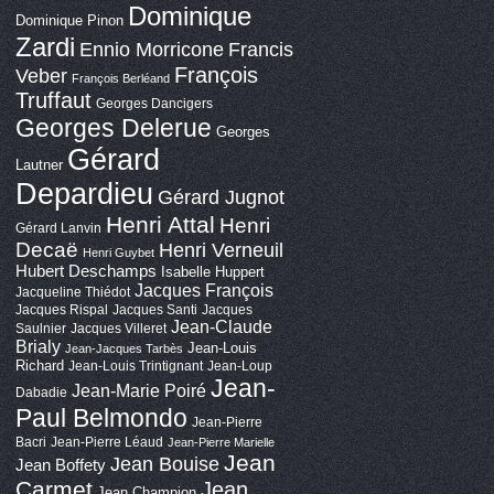
Dominique
Dominique Pinon
Zardi
Ennio Morricone
Francis
François
Veber
François Berléand
Truffaut
Georges Dancigers
Georges Delerue
Georges
Gérard
Lautner
Depardieu
Gérard Jugnot
Henri Attal
Henri
Gérard Lanvin
Decaë
Henri Verneuil
Henri Guybet
Hubert Deschamps
Isabelle Huppert
Jacques François
Jacqueline Thiédot
Jacques Rispal
Jacques Santi
Jacques
Jean-Claude
Saulnier
Jacques Villeret
Brialy
Jean-Louis
Jean-Jacques Tarbès
Richard
Jean-Louis Trintignant
Jean-Loup
Jean-
Jean-Marie Poiré
Dabadie
Paul Belmondo
Jean-Pierre
Bacri
Jean-Pierre Léaud
Jean-Pierre Marielle
Jean
Jean Bouise
Jean Boffety
Carmet
Jean
Jean Champion