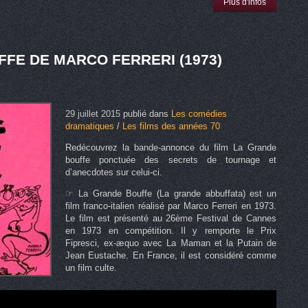
Plus d'infos
FE DE MARCO FERRERI (1973)
29 juillet 2015
publié dans
Les comédies
dramatiques
/
Les films des années 70
Redécouvrez la bande-annonce du film La Grande
bouffe ponctuée des secrets de tournage et
d’anecdotes sur celui-ci.
☞ La Grande Bouffe (La grande abbuffata) est un
film franco-italien réalisé par Marco Ferreri en 1973.
Le film est présenté au 26ème Festival de Cannes
en 1973 en compétition. Il y remporte le Prix
Fipresci, ex-æquo avec La Maman et la Putain de
Jean Eustache. En France, il est considéré comme
un film culte.