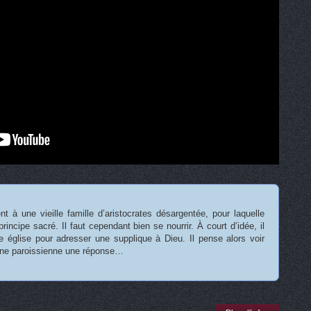
t à une vieille famille d’aristocrates désargentée, pour laquelle
principe sacré. Il faut cependant bien se nourrir. À court d’idée, il
 église pour adresser une supplique à Dieu. Il pense alors voir
une paroissienne une réponse…