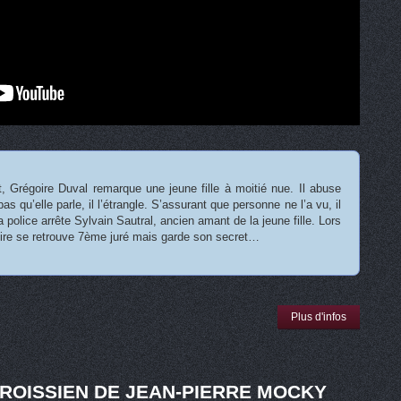
 Grégoire Duval remarque une jeune fille à moitié nue. Il abuse
pas qu’elle parle, il l’étrangle. S’assurant que personne ne l’a vu, il
a police arrête Sylvain Sautral, ancien amant de la jeune fille. Lors
ire se retrouve 7ème juré mais garde son secret…
Plus d'infos
ROISSIEN DE JEAN-PIERRE MOCKY