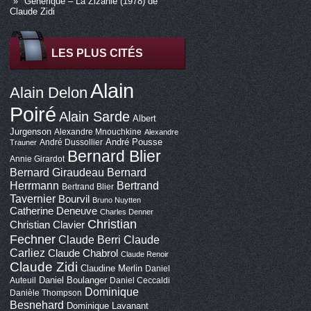
Générique – La Zizanie (1978) de
Claude Zidi
LES PLUS CITÉS
Alain
Alain Delon
Poiré
Alain Sarde
Albert
Jurgenson
Alexandre Mnouchkine
Alexandre
André Pousse
André Dussollier
Trauner
Bernard Blier
Annie Girardot
Bernard Giraudeau
Bernard
Bertrand
Herrmann
Bertrand Blier
Tavernier
Bourvil
Bruno Nuytten
Catherine Deneuve
Charles Denner
Christian
Christian Clavier
Fechner
Claude Berri
Claude
Carliez
Claude Chabrol
Claude Renoir
Claude Zidi
Claudine Merlin
Daniel
Daniel Boulanger
Auteuil
Daniel Ceccaldi
Dominique
Danièle Thompson
Besnehard
Dominique Lavanant