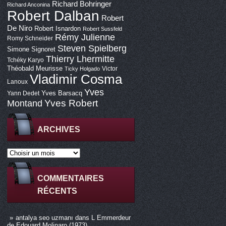
Richard Bohringer
Richard Anconina
Robert Dalban
Robert
De Niro
Robert Isnardon
Robert Sussfeld
Rémy Julienne
Romy Schneider
Steven Spielberg
Simone Signoret
Thierry Lhermitte
Tchéky Karyo
Théobald Meurisse
Victor
Ticky Holgado
Vladimir Cosma
Lanoux
Yves
Yves Barsacq
Yann Dedet
Montand
Yves Robert
ARCHIVES
COMMENTAIRES
RÉCENTS
antalya seo uzmanı
dans
L Emmerdeur
de Edouard Molinaro (1973)