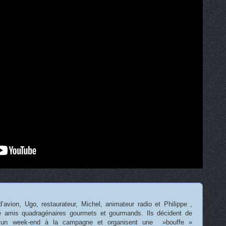
d’avion, Ugo, restaurateur, Michel, animateur radio et Philippe ,
re amis quadragénaires gourmets et gourmands. Ils décident de
t un week-end à la campagne et organisent une »bouffe »