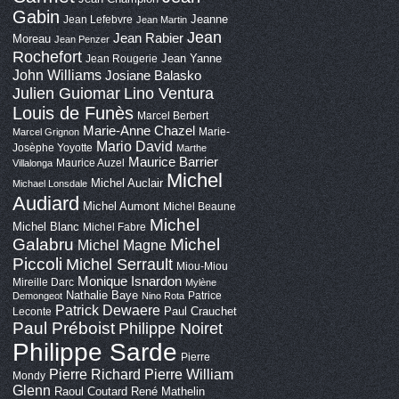
Gabin
Jeanne
Jean Lefebvre
Jean Martin
Jean
Jean Rabier
Moreau
Jean Penzer
Rochefort
Jean Yanne
Jean Rougerie
John Williams
Josiane Balasko
Lino Ventura
Julien Guiomar
Louis de Funès
Marcel Berbert
Marie-Anne Chazel
Marie-
Marcel Grignon
Mario David
Josèphe Yoyotte
Marthe
Maurice Barrier
Maurice Auzel
Villalonga
Michel
Michel Auclair
Michael Lonsdale
Audiard
Michel Aumont
Michel Beaune
Michel
Michel Blanc
Michel Fabre
Galabru
Michel
Michel Magne
Piccoli
Michel Serrault
Miou-Miou
Monique Isnardon
Mireille Darc
Mylène
Nathalie Baye
Patrice
Demongeot
Nino Rota
Patrick Dewaere
Paul Crauchet
Leconte
Paul Préboist
Philippe Noiret
Philippe Sarde
Pierre
Pierre Richard
Pierre William
Mondy
Glenn
Raoul Coutard
René Mathelin