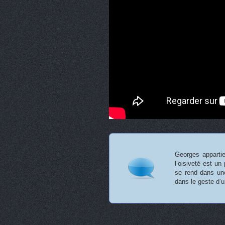
Georges appartien
l’oisiveté est un 
se rend dans une
dans le geste d’