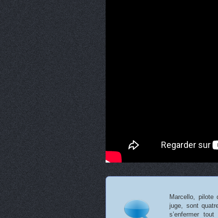
Marcello, pilote 
juge, sont quat
s’enfermer tou