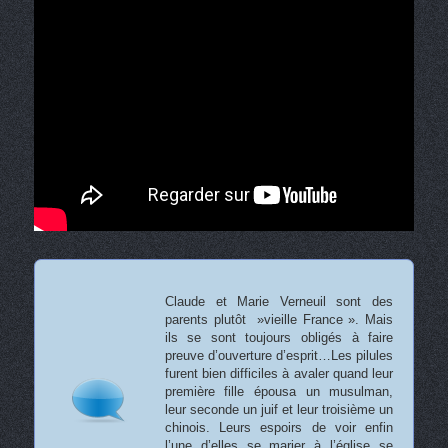
Claude et Marie Verneuil sont des
parents plutôt »vieille France ». Mais
ils se sont toujours obligés à faire
preuve d’ouverture d’esprit…Les pilules
furent bien difficiles à avaler quand leur
première fille épousa un musulman,
leur seconde un juif et leur troisième un
chinois. Leurs espoirs de voir enfin
l’une d’elles se marier à l’église se