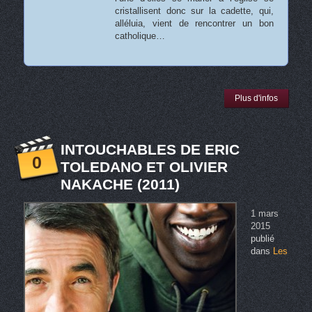
cristallisent donc sur la cadette, qui,
alléluia, vient de rencontrer un bon
catholique…
Plus d'infos
INTOUCHABLES DE ERIC
0
TOLEDANO ET OLIVIER
NAKACHE (2011)
1 mars
2015
publié
dans
Les