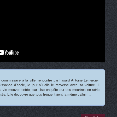
, commissaire à la ville, rencontre par hasard Antoine Lemercier,
aissance d’école, le jour où elle le renverse avec sa voiture. Il
a vie mouvementée, car Lise enquête sur des meurtres en série
utés. Elle découvre que tous fréquentaient la même callgirl…