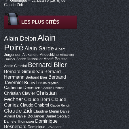
Générique – La Zizanie (1978) de
Claude Zidi
LES PLUS CITÉS
Alain
Alain Delon
Poiré
Alain Sarde
Albert
Jurgenson
Alexandre Mnouchkine
Alexandre
André Pousse
André Dussollier
Trauner
Bernard Blier
Annie Girardot
Bernard Giraudeau
Bernard
Bertrand
Herrmann
Bertrand Blier
Tavernier
Bourvil
Bruno Nuytten
Catherine Deneuve
Charles Denner
Christian
Christian Clavier
Fechner
Claude Berri
Claude
Carliez
Claude Chabrol
Claude Renoir
Claude Zidi
Claudine Merlin
Daniel
Daniel Boulanger
Auteuil
Daniel Ceccaldi
Dominique
Danièle Thompson
Besnehard
Dominique Lavanant