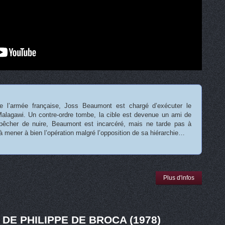
 de l’armée française, Joss Beaumont est chargé d’exécuter le
Malagawi. Un contre-ordre tombe, la cible est devenue un ami de
mpêcher de nuire, Beaumont est incarcéré, mais ne tarde pas à
à mener à bien l’opération malgré l’opposition de sa hiérarchie…
Plus d'infos
DE PHILIPPE DE BROCA (1978)