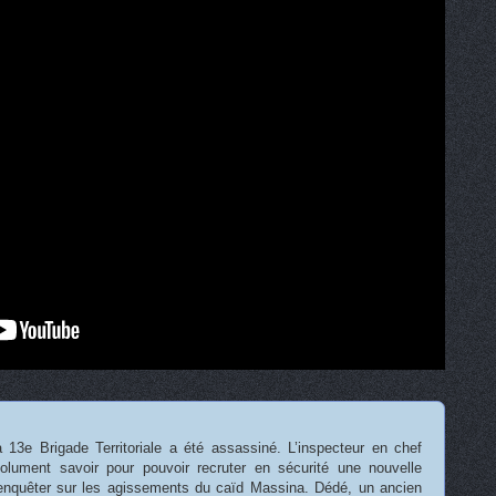
la 13e Brigade Territoriale a été assassiné. L’inspecteur en chef
olument savoir pour pouvoir recruter en sécurité une nouvelle
enquêter sur les agissements du caïd Massina. Dédé, un ancien