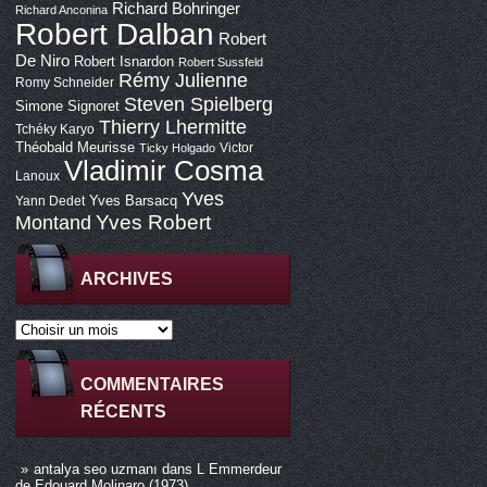
Richard Bohringer
Richard Anconina
Robert Dalban
Robert
De Niro
Robert Isnardon
Robert Sussfeld
Rémy Julienne
Romy Schneider
Steven Spielberg
Simone Signoret
Thierry Lhermitte
Tchéky Karyo
Théobald Meurisse
Victor
Ticky Holgado
Vladimir Cosma
Lanoux
Yves
Yves Barsacq
Yann Dedet
Montand
Yves Robert
ARCHIVES
COMMENTAIRES
RÉCENTS
antalya seo uzmanı
dans
L Emmerdeur
de Edouard Molinaro (1973)