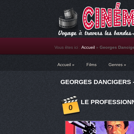
Vous êtes ici :
Accueil
»
Georges Dancig
Accueil
»
Films
Genres
»
GEORGES DANCIGERS -
LE PROFESSIONN
0