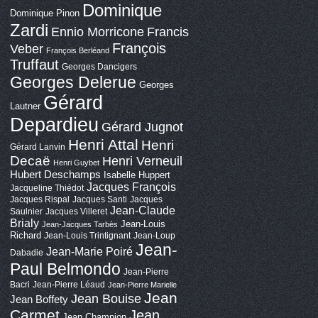
Dominique
Dominique Pinon
Zardi
Ennio Morricone
Francis
François
Veber
François Berléand
Truffaut
Georges Dancigers
Georges Delerue
Georges
Gérard
Lautner
Depardieu
Gérard Jugnot
Henri Attal
Henri
Gérard Lanvin
Decaë
Henri Verneuil
Henri Guybet
Hubert Deschamps
Isabelle Huppert
Jacques François
Jacqueline Thiédot
Jacques Rispal
Jacques Santi
Jacques
Jean-Claude
Saulnier
Jacques Villeret
Brialy
Jean-Louis
Jean-Jacques Tarbès
Richard
Jean-Louis Trintignant
Jean-Loup
Jean-
Jean-Marie Poiré
Dabadie
Paul Belmondo
Jean-Pierre
Bacri
Jean-Pierre Léaud
Jean-Pierre Marielle
Jean
Jean Bouise
Jean Boffety
Carmet
Jean
Jean Champion