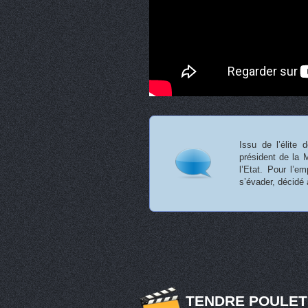
Issu de l’élite
président de la 
l’Etat. Pour l’e
s’évader, décidé 
TENDRE POULET 