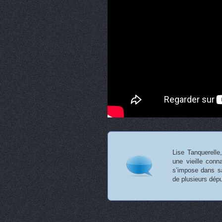
Lise Tanquerelle
une vieille conn
s’impose dans s
de plusieurs dép