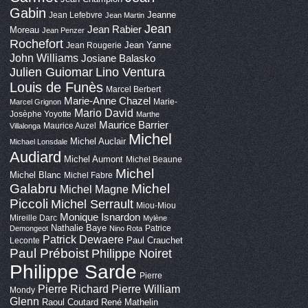
Gabin
Jeanne
Jean Lefebvre
Jean Martin
Jean
Jean Rabier
Moreau
Jean Penzer
Rochefort
Jean Yanne
Jean Rougerie
John Williams
Josiane Balasko
Lino Ventura
Julien Guiomar
Louis de Funès
Marcel Berbert
Marie-Anne Chazel
Marie-
Marcel Grignon
Mario David
Josèphe Yoyotte
Marthe
Maurice Barrier
Maurice Auzel
Villalonga
Michel
Michel Auclair
Michael Lonsdale
Audiard
Michel Aumont
Michel Beaune
Michel
Michel Blanc
Michel Fabre
Galabru
Michel
Michel Magne
Piccoli
Michel Serrault
Miou-Miou
Monique Isnardon
Mireille Darc
Mylène
Nathalie Baye
Patrice
Demongeot
Nino Rota
Patrick Dewaere
Paul Crauchet
Leconte
Paul Préboist
Philippe Noiret
Philippe Sarde
Pierre
Pierre Richard
Pierre William
Mondy
Glenn
Raoul Coutard
René Mathelin