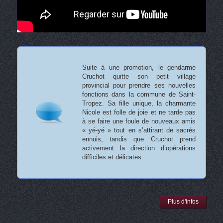
Suite à une promotion, le gendarme
Cruchot quitte son petit village
provincial pour prendre ses nouvelles
fonctions dans la commune de Saint-
Tropez. Sa fille unique, la charmante
Nicole est folle de joie et ne tarde pas
à se faire une foule de nouveaux amis
« yé-yé » tout en s’attirant de sacrés
ennuis, tandis que Cruchot prend
activement la direction d’opérations
difficiles et délicates…
Plus d'infos