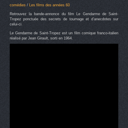
comédies
/
Les films des années 60
Retrouvez la bande-annonce du film Le Gendarme de Saint-
Tropez ponctuée des secrets de tournage et d’anecdotes sur
celui-ci.
Le Gendarme de Saint-Tropez est un film comique franco-italien
réalisé par Jean Girault, sorti en 1964.