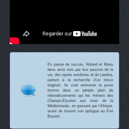
En panne de succès, Roland et Manu
deux amis unis par leur passion de la
vie, des sports extrêmes et de Laetitia,
partent à la recherche d’un trésor
englouti. Ils vont emmener la jeune
femme dans un périple plein de
rebondissements qui les mènera des
Champs-Elysées aux rives de la
Méditerranée, en passant par l’Afrique,
avant de trouver son épilogue au Fort
Boyard…