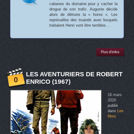
cabanes du domaine pour y cacher la
drogue de son trafic. Auguste décide
alors de détruire la « horse ». Les
représailles des truands avec lesquels
traitaient Henri vont être terribles…
Plus d'infos
LES AVENTURIERS DE ROBERT
0
ENRICO (1967)
16 mars
2020
publié
dans
Les
films