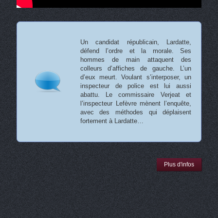
Un candidat républicain, Lardatte,
défend l’ordre et la morale. Ses
hommes de main attaquent des
colleurs d’affiches de gauche. L’un
d’eux meurt. Voulant s’interposer, un
inspecteur de police est lui aussi
abattu. Le commissaire Verjeat et
l’inspecteur Lefèvre mènent l’enquête,
avec des méthodes qui déplaisent
fortement à Lardatte…
Plus d'infos