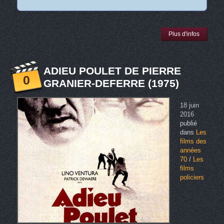
Plus d'infos
ADIEU POULET DE PIERRE
0
GRANIER-DEFERRE (1975)
18 juin
2016
publié
dans
Les
films des
années
70
/
Les
films
policiers