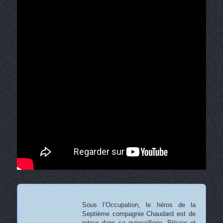
Sous l’Occupation, le héros de la
Septième compagnie Chaudard est de
retour dans sa quincaillerie. Pitivier et