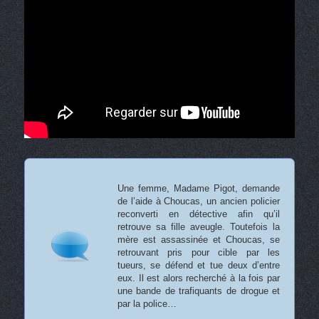
Une femme, Madame Pigot, demande
de l’aide à Choucas, un ancien policier
reconverti en détective afin qu’il
retrouve sa fille aveugle. Toutefois la
mère est assassinée et Choucas, se
retrouvant pris pour cible par les
tueurs, se défend et tue deux d’entre
eux. Il est alors recherché à la fois par
une bande de trafiquants de drogue et
par la police…