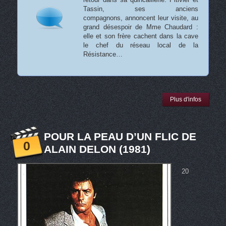
Tassin, ses anciens
compagnons, annoncent leur visite, au
grand désespoir de Mme Chaudard :
elle et son frère cachent dans la cave
le chef du réseau local de la
Résistance…
Plus d'infos
POUR LA PEAU D’UN FLIC DE
0
ALAIN DELON (1981)
20