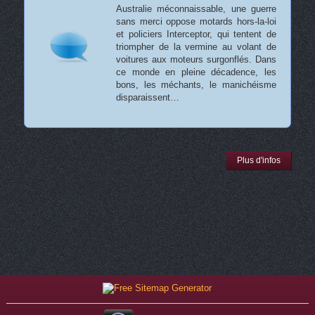
Australie méconnaissable, une guerre
sans merci oppose motards hors-la-loi
et policiers Interceptor, qui tentent de
triompher de la vermine au volant de
voitures aux moteurs surgonflés. Dans
ce monde en pleine décadence, les
bons, les méchants, le manichéisme
disparaissent…
Plus d'infos