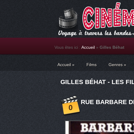
Vous êtes ici :
Accueil
»
Gilles Béhat
Accueil
»
Films
Genres
»
GILLES BÉHAT - LES F
RUE BARBARE DE
0