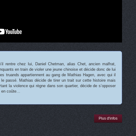
u’il rentre chez lui, Daniel Chetman, alias Chet, ancien malfrat,
nquants en train de violer une jeune chinoise et décide donc de lui
Les truands appartiennent au gang de Mathias Hagen, avec qui il
ar le passé. Mathias décide de tirer un trait sur cette histoire mais
tant la violence qui règne dans son quartier, décide de s’opposer
lui en coûte…
Plus d'infos