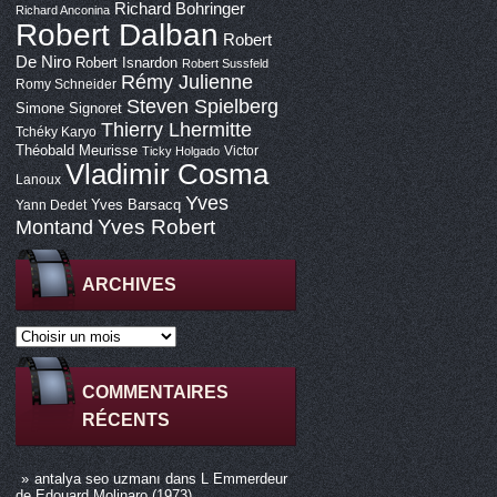
Richard Bohringer
Richard Anconina
Robert Dalban
Robert
De Niro
Robert Isnardon
Robert Sussfeld
Rémy Julienne
Romy Schneider
Steven Spielberg
Simone Signoret
Thierry Lhermitte
Tchéky Karyo
Théobald Meurisse
Victor
Ticky Holgado
Vladimir Cosma
Lanoux
Yves
Yves Barsacq
Yann Dedet
Montand
Yves Robert
ARCHIVES
COMMENTAIRES
RÉCENTS
antalya seo uzmanı
dans
L Emmerdeur
de Edouard Molinaro (1973)