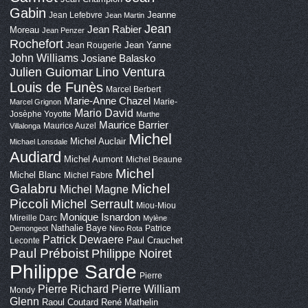
Gabin
Jeanne
Jean Lefebvre
Jean Martin
Jean
Jean Rabier
Moreau
Jean Penzer
Rochefort
Jean Yanne
Jean Rougerie
John Williams
Josiane Balasko
Lino Ventura
Julien Guiomar
Louis de Funès
Marcel Berbert
Marie-Anne Chazel
Marie-
Marcel Grignon
Mario David
Josèphe Yoyotte
Marthe
Maurice Barrier
Maurice Auzel
Villalonga
Michel
Michel Auclair
Michael Lonsdale
Audiard
Michel Aumont
Michel Beaune
Michel
Michel Blanc
Michel Fabre
Galabru
Michel
Michel Magne
Piccoli
Michel Serrault
Miou-Miou
Monique Isnardon
Mireille Darc
Mylène
Nathalie Baye
Patrice
Demongeot
Nino Rota
Patrick Dewaere
Paul Crauchet
Leconte
Paul Préboist
Philippe Noiret
Philippe Sarde
Pierre
Pierre Richard
Pierre William
Mondy
Glenn
Raoul Coutard
René Mathelin