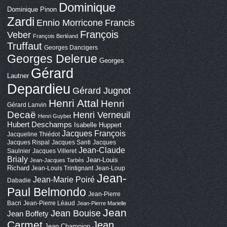
Dominique
Dominique Pinon
Zardi
Ennio Morricone
Francis
François
Veber
François Berléand
Truffaut
Georges Dancigers
Georges Delerue
Georges
Gérard
Lautner
Depardieu
Gérard Jugnot
Henri Attal
Henri
Gérard Lanvin
Decaë
Henri Verneuil
Henri Guybet
Hubert Deschamps
Isabelle Huppert
Jacques François
Jacqueline Thiédot
Jacques Rispal
Jacques Santi
Jacques
Jean-Claude
Saulnier
Jacques Villeret
Brialy
Jean-Louis
Jean-Jacques Tarbès
Richard
Jean-Louis Trintignant
Jean-Loup
Jean-
Jean-Marie Poiré
Dabadie
Paul Belmondo
Jean-Pierre
Bacri
Jean-Pierre Léaud
Jean-Pierre Marielle
Jean
Jean Bouise
Jean Boffety
Carmet
Jean
Jean Champion