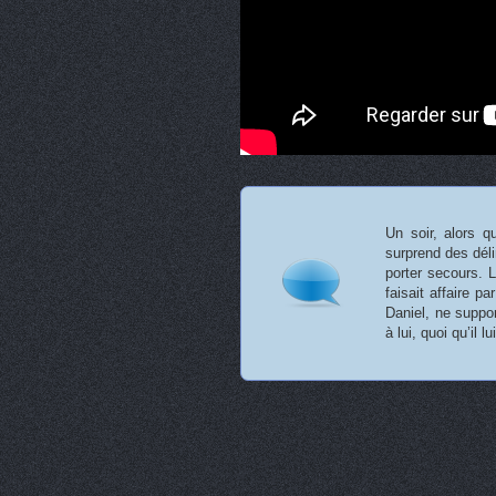
Un soir, alors q
surprend des déli
porter secours. 
faisait affaire p
Daniel, ne suppor
à lui, quoi qu’il 