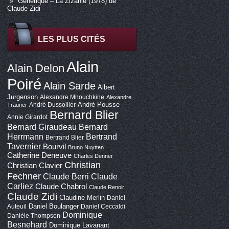
Générique – La Zizanie (1978) de
Claude Zidi
LES PLUS CITÉS
Alain
Alain Delon
Poiré
Alain Sarde
Albert
Jurgenson
Alexandre Mnouchkine
Alexandre
André Pousse
André Dussollier
Trauner
Bernard Blier
Annie Girardot
Bernard Giraudeau
Bernard
Bertrand
Herrmann
Bertrand Blier
Tavernier
Bourvil
Bruno Nuytten
Catherine Deneuve
Charles Denner
Christian
Christian Clavier
Fechner
Claude Berri
Claude
Carliez
Claude Chabrol
Claude Renoir
Claude Zidi
Claudine Merlin
Daniel
Daniel Boulanger
Auteuil
Daniel Ceccaldi
Dominique
Danièle Thompson
Besnehard
Dominique Lavanant