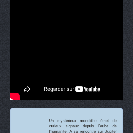
Un mystérieux monolithe émet de
curieux signaux depuis l’aube de
l’humanité. A sa rencontre sur Jupiter