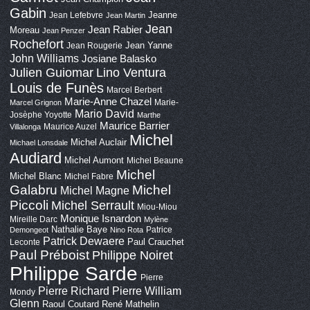
Gabin
Jeanne
Jean Lefebvre
Jean Martin
Jean
Jean Rabier
Moreau
Jean Penzer
Rochefort
Jean Yanne
Jean Rougerie
John Williams
Josiane Balasko
Lino Ventura
Julien Guiomar
Louis de Funès
Marcel Berbert
Marie-Anne Chazel
Marie-
Marcel Grignon
Mario David
Josèphe Yoyotte
Marthe
Maurice Barrier
Maurice Auzel
Villalonga
Michel
Michel Auclair
Michael Lonsdale
Audiard
Michel Aumont
Michel Beaune
Michel
Michel Blanc
Michel Fabre
Galabru
Michel
Michel Magne
Piccoli
Michel Serrault
Miou-Miou
Monique Isnardon
Mireille Darc
Mylène
Nathalie Baye
Patrice
Demongeot
Nino Rota
Patrick Dewaere
Paul Crauchet
Leconte
Paul Préboist
Philippe Noiret
Philippe Sarde
Pierre
Pierre Richard
Pierre William
Mondy
Glenn
Raoul Coutard
René Mathelin