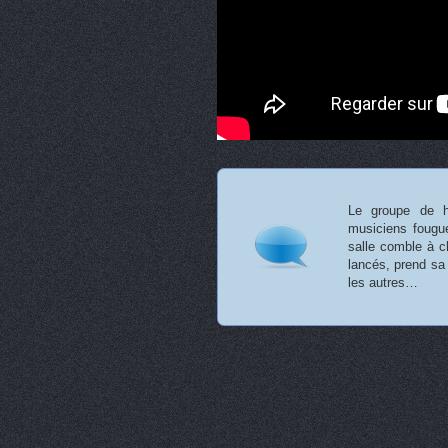
Le groupe de ha
musiciens fougue
salle comble à c
lancés, prend sa
les autres…