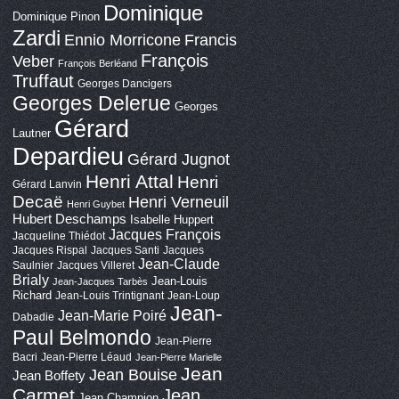
Dominique
Dominique Pinon
Zardi
Ennio Morricone
Francis
François
Veber
François Berléand
Truffaut
Georges Dancigers
Georges Delerue
Georges
Gérard
Lautner
Depardieu
Gérard Jugnot
Henri Attal
Henri
Gérard Lanvin
Decaë
Henri Verneuil
Henri Guybet
Hubert Deschamps
Isabelle Huppert
Jacques François
Jacqueline Thiédot
Jacques Rispal
Jacques Santi
Jacques
Jean-Claude
Saulnier
Jacques Villeret
Brialy
Jean-Louis
Jean-Jacques Tarbès
Richard
Jean-Louis Trintignant
Jean-Loup
Jean-
Jean-Marie Poiré
Dabadie
Paul Belmondo
Jean-Pierre
Bacri
Jean-Pierre Léaud
Jean-Pierre Marielle
Jean
Jean Bouise
Jean Boffety
Carmet
Jean
Jean Champion