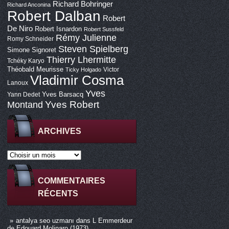
Richard Bohringer
Richard Anconina
Robert Dalban
Robert
De Niro
Robert Isnardon
Robert Sussfeld
Rémy Julienne
Romy Schneider
Steven Spielberg
Simone Signoret
Thierry Lhermitte
Tchéky Karyo
Théobald Meurisse
Victor
Ticky Holgado
Vladimir Cosma
Lanoux
Yves
Yves Barsacq
Yann Dedet
Montand
Yves Robert
ARCHIVES
COMMENTAIRES
RÉCENTS
antalya seo uzmanı
dans
L Emmerdeur
de Edouard Molinaro (1973)