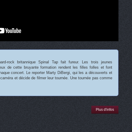
rd-rock britannique Spinal Tap fait fureur. Les trois jeunes
ux de cette bruyante formation rendent les filles folles et font
haque concert. Le reporter Marty DiBergi, qui les a découverts et
 caméra et décide de filmer leur tournée. Une tournée pas comme
Plus d'infos