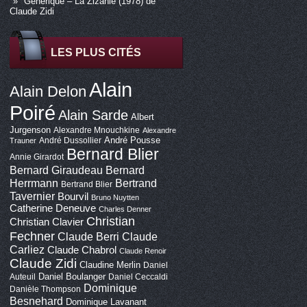
Générique – La Zizanie (1978) de
Claude Zidi
LES PLUS CITÉS
Alain
Alain Delon
Poiré
Alain Sarde
Albert
Jurgenson
Alexandre Mnouchkine
Alexandre
André Pousse
André Dussollier
Trauner
Bernard Blier
Annie Girardot
Bernard Giraudeau
Bernard
Bertrand
Herrmann
Bertrand Blier
Tavernier
Bourvil
Bruno Nuytten
Catherine Deneuve
Charles Denner
Christian
Christian Clavier
Fechner
Claude Berri
Claude
Carliez
Claude Chabrol
Claude Renoir
Claude Zidi
Claudine Merlin
Daniel
Daniel Boulanger
Auteuil
Daniel Ceccaldi
Dominique
Danièle Thompson
Besnehard
Dominique Lavanant