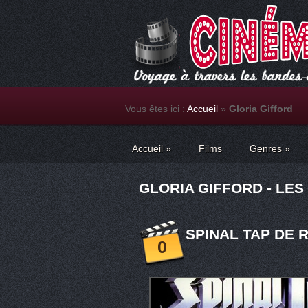
Vous êtes ici :
Accueil
»
Gloria Gifford
Accueil
»
Films
Genres
»
GLORIA GIFFORD - LES
SPINAL TAP DE R
0