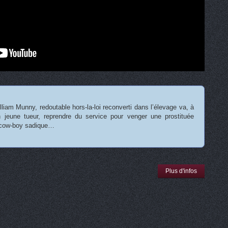
iam Munny, redoutable hors-la-loi reconverti dans l’élevage va, à
 jeune tueur, reprendre du service pour venger une prostituée
n cow-boy sadique…
Plus d'infos