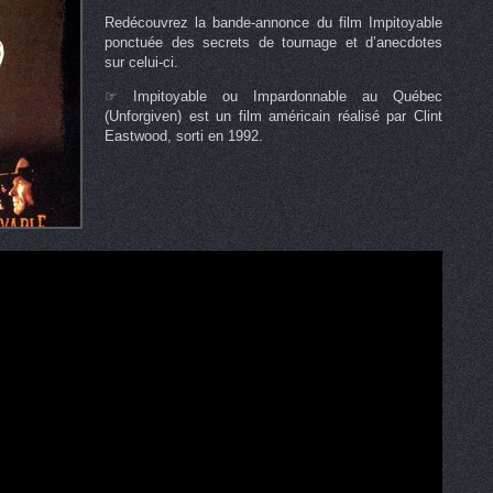
Redécouvrez la bande-annonce du film Impitoyable
ponctuée des secrets de tournage et d’anecdotes
sur celui-ci.
☞ Impitoyable ou Impardonnable au Québec
(Unforgiven) est un film américain réalisé par Clint
Eastwood, sorti en 1992.