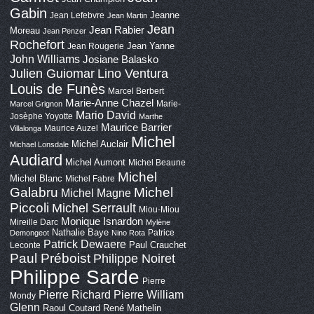
Gabin
Jeanne
Jean Lefebvre
Jean Martin
Jean
Jean Rabier
Moreau
Jean Penzer
Rochefort
Jean Yanne
Jean Rougerie
John Williams
Josiane Balasko
Lino Ventura
Julien Guiomar
Louis de Funès
Marcel Berbert
Marie-Anne Chazel
Marie-
Marcel Grignon
Mario David
Josèphe Yoyotte
Marthe
Maurice Barrier
Maurice Auzel
Villalonga
Michel
Michel Auclair
Michael Lonsdale
Audiard
Michel Aumont
Michel Beaune
Michel
Michel Blanc
Michel Fabre
Galabru
Michel
Michel Magne
Piccoli
Michel Serrault
Miou-Miou
Monique Isnardon
Mireille Darc
Mylène
Nathalie Baye
Patrice
Demongeot
Nino Rota
Patrick Dewaere
Paul Crauchet
Leconte
Paul Préboist
Philippe Noiret
Philippe Sarde
Pierre
Pierre Richard
Pierre William
Mondy
Glenn
Raoul Coutard
René Mathelin