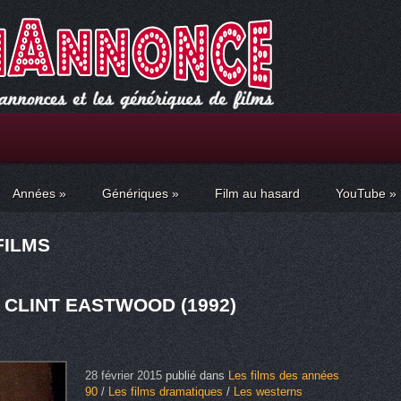
Années
»
Génériques
»
Film au hasard
YouTube
»
FILMS
 CLINT EASTWOOD (1992)
28 février 2015
publié dans
Les films des années
90
/
Les films dramatiques
/
Les westerns