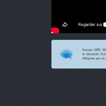
Kansas 1880. Will
la demande d’un
défigurée par u