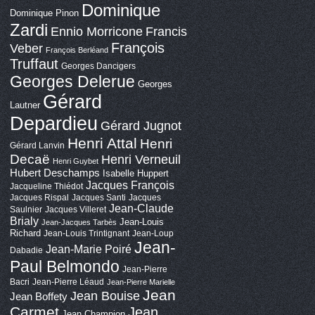
Dominique
Dominique Pinon
Zardi
Ennio Morricone
Francis
François
Veber
François Berléand
Truffaut
Georges Dancigers
Georges Delerue
Georges
Gérard
Lautner
Depardieu
Gérard Jugnot
Henri Attal
Henri
Gérard Lanvin
Decaë
Henri Verneuil
Henri Guybet
Hubert Deschamps
Isabelle Huppert
Jacques François
Jacqueline Thiédot
Jacques Rispal
Jacques Santi
Jacques
Jean-Claude
Saulnier
Jacques Villeret
Brialy
Jean-Louis
Jean-Jacques Tarbès
Richard
Jean-Louis Trintignant
Jean-Loup
Jean-
Jean-Marie Poiré
Dabadie
Paul Belmondo
Jean-Pierre
Bacri
Jean-Pierre Léaud
Jean-Pierre Marielle
Jean
Jean Bouise
Jean Boffety
Carmet
Jean
Jean Champion