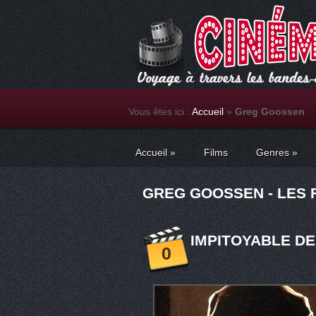
Vous êtes ici :
Accueil
»
Greg Goossen
Accueil
»
Films
Genres
»
GREG GOOSSEN - LES 
IMPITOYABLE DE
0