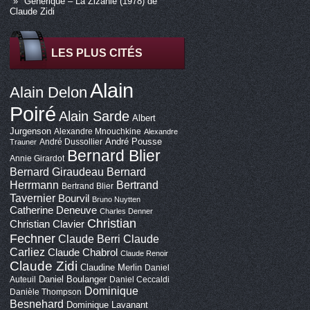
Générique – La Zizanie (1978) de
Claude Zidi
LES PLUS CITÉS
Alain
Alain Delon
Poiré
Alain Sarde
Albert
Jurgenson
Alexandre Mnouchkine
Alexandre
André Pousse
André Dussollier
Trauner
Bernard Blier
Annie Girardot
Bernard Giraudeau
Bernard
Bertrand
Herrmann
Bertrand Blier
Tavernier
Bourvil
Bruno Nuytten
Catherine Deneuve
Charles Denner
Christian
Christian Clavier
Fechner
Claude Berri
Claude
Carliez
Claude Chabrol
Claude Renoir
Claude Zidi
Claudine Merlin
Daniel
Daniel Boulanger
Auteuil
Daniel Ceccaldi
Dominique
Danièle Thompson
Besnehard
Dominique Lavanant