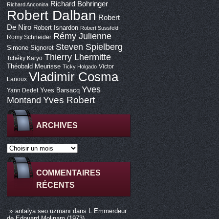
Richard Bohringer
Richard Anconina
Robert Dalban
Robert
De Niro
Robert Isnardon
Robert Sussfeld
Rémy Julienne
Romy Schneider
Steven Spielberg
Simone Signoret
Thierry Lhermitte
Tchéky Karyo
Théobald Meurisse
Victor
Ticky Holgado
Vladimir Cosma
Lanoux
Yves
Yves Barsacq
Yann Dedet
Montand
Yves Robert
ARCHIVES
COMMENTAIRES
RÉCENTS
antalya seo uzmanı
dans
L Emmerdeur
de Edouard Molinaro (1973)