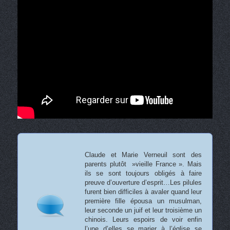
Claude et Marie Verneuil sont des
parents plutôt »vieille France ». Mais
ils se sont toujours obligés à faire
preuve d’ouverture d’esprit…Les pilules
furent bien difficiles à avaler quand leur
première fille épousa un musulman,
leur seconde un juif et leur troisième un
chinois. Leurs espoirs de voir enfin
l’une d’elles se marier à l’église se