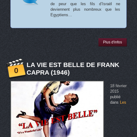
de peur que les fils d’Israël ne
deviennent plus nombreux que les
Egyptiens…
Plus d'infos
LA VIE EST BELLE DE FRANK
0
CAPRA (1946)
18 février
2015
publié
dans
Les