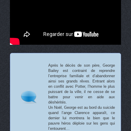
Après le décès de son père, George
Bailey est contraint de reprendre
l’entreprise familiale et d’abandonner
ainsi ses grands rêves. Entrant alors
en conflit avec Potter, l’homme le plus
puissant de la ville, il ne cesse de se
battre pour venir en aide aux
déshérités.
Un Noël, George est au bord du suicide
quand l’ange Clarence apparaît, ce
dernier lui montrera le bien que le
pauvre héros déploie sur les gens qui
l’entourent…