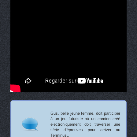
Gus, belle jeune femme, doit participer
à un jeu futuriste où un camion créé
électroniquement doit traverser une
série d’épreuves pour arriver au
Terminus…