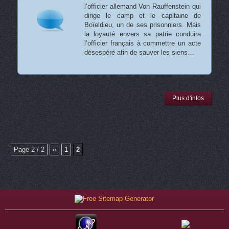
l’officier allemand Von Rauffenstein qui
dirige le camp et le capitaine de
Boïeldieu, un de ses prisonniers. Mais
la loyauté envers sa patrie conduira
l’officier français à commettre un acte
désespéré afin de sauver les siens…
Plus d'infos
Page 2 / 2
«
1
2