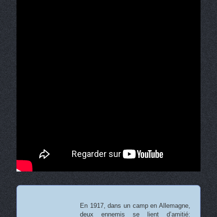
En 1917, dans un camp en Allemagne,
deux ennemis se lient d’amitié: