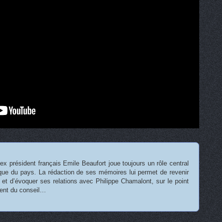
ex président français Emile Beaufort joue toujours un rôle central
tique du pays. La rédaction de ses mémoires lui permet de revenir
 et d’évoquer ses relations avec Philippe Chamalont, sur le point
dent du conseil…