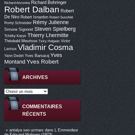
Richard Bohringer
Richard Anconina
Robert Dalban
Robert
De Niro
Robert Isnardon
Robert Sussfeld
Rémy Julienne
Romy Schneider
Steven Spielberg
Simone Signoret
Thierry Lhermitte
Tchéky Karyo
Théobald Meurisse
Victor
Ticky Holgado
Vladimir Cosma
Lanoux
Yves
Yves Barsacq
Yann Dedet
Montand
Yves Robert
ARCHIVES
COMMENTAIRES
RÉCENTS
antalya seo uzmanı
dans
L Emmerdeur
de Edouard Molinaro (1973)