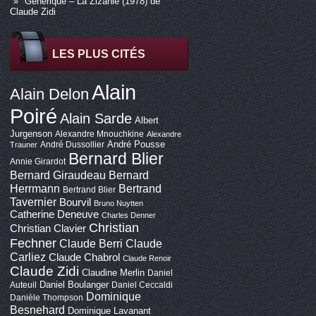
Générique – La Zizanie (1978) de
Claude Zidi
LES PLUS CITÉS
Alain
Alain Delon
Poiré
Alain Sarde
Albert
Jurgenson
Alexandre Mnouchkine
Alexandre
André Pousse
André Dussollier
Trauner
Bernard Blier
Annie Girardot
Bernard Giraudeau
Bernard
Bertrand
Herrmann
Bertrand Blier
Tavernier
Bourvil
Bruno Nuytten
Catherine Deneuve
Charles Denner
Christian
Christian Clavier
Fechner
Claude Berri
Claude
Carliez
Claude Chabrol
Claude Renoir
Claude Zidi
Claudine Merlin
Daniel
Daniel Boulanger
Auteuil
Daniel Ceccaldi
Dominique
Danièle Thompson
Besnehard
Dominique Lavanant