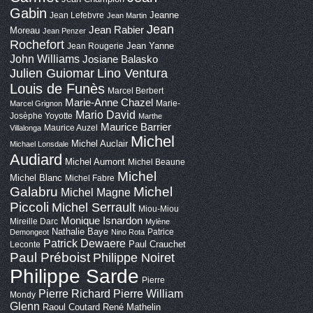
Gabin
Jeanne
Jean Lefebvre
Jean Martin
Jean
Jean Rabier
Moreau
Jean Penzer
Rochefort
Jean Yanne
Jean Rougerie
John Williams
Josiane Balasko
Lino Ventura
Julien Guiomar
Louis de Funès
Marcel Berbert
Marie-Anne Chazel
Marie-
Marcel Grignon
Mario David
Josèphe Yoyotte
Marthe
Maurice Barrier
Maurice Auzel
Villalonga
Michel
Michel Auclair
Michael Lonsdale
Audiard
Michel Aumont
Michel Beaune
Michel
Michel Blanc
Michel Fabre
Galabru
Michel
Michel Magne
Piccoli
Michel Serrault
Miou-Miou
Monique Isnardon
Mireille Darc
Mylène
Nathalie Baye
Patrice
Demongeot
Nino Rota
Patrick Dewaere
Paul Crauchet
Leconte
Paul Préboist
Philippe Noiret
Philippe Sarde
Pierre
Pierre Richard
Pierre William
Mondy
Glenn
Raoul Coutard
René Mathelin