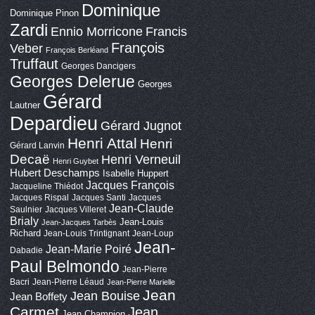
Dominique
Dominique Pinon
Zardi
Ennio Morricone
Francis
François
Veber
François Berléand
Truffaut
Georges Dancigers
Georges Delerue
Georges
Gérard
Lautner
Depardieu
Gérard Jugnot
Henri Attal
Henri
Gérard Lanvin
Decaë
Henri Verneuil
Henri Guybet
Hubert Deschamps
Isabelle Huppert
Jacques François
Jacqueline Thiédot
Jacques Rispal
Jacques Santi
Jacques
Jean-Claude
Saulnier
Jacques Villeret
Brialy
Jean-Louis
Jean-Jacques Tarbès
Richard
Jean-Louis Trintignant
Jean-Loup
Jean-
Jean-Marie Poiré
Dabadie
Paul Belmondo
Jean-Pierre
Bacri
Jean-Pierre Léaud
Jean-Pierre Marielle
Jean
Jean Bouise
Jean Boffety
Carmet
Jean
Jean Champion