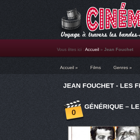
Vous êtes ici :
Accueil
»
Jean Fouchet
Accueil
»
Films
Genres
»
JEAN FOUCHET - LES F
GÉNÉRIQUE – LE
0