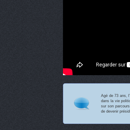
Agé de 73 ans, l’
dans la vie poli
sur son parcours
de devenir prési