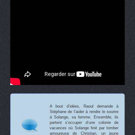
A bout d’idées, Raoul demande à
Stéphane de l’aider à rendre le sourire
à Solange, sa femme. Ensemble, ils
partent s’occuper d’une colonie de
vacances où Solange finit par tomber
amoureuse de Christian, un jeune