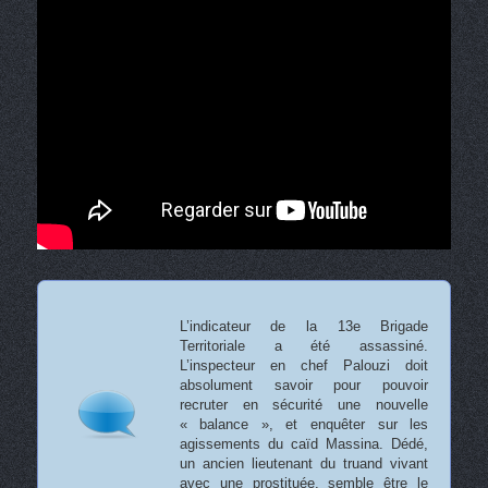
L’indicateur de la 13e Brigade
Territoriale a été assassiné.
L’inspecteur en chef Palouzi doit
absolument savoir pour pouvoir
recruter en sécurité une nouvelle
« balance », et enquêter sur les
agissements du caïd Massina. Dédé,
un ancien lieutenant du truand vivant
avec une prostituée, semble être le