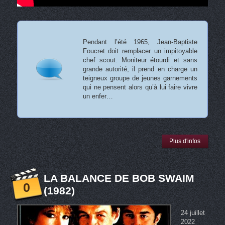
Pendant l’été 1965, Jean-Baptiste
Foucret doit remplacer un impitoyable
chef scout. Moniteur étourdi et sans
grande autorité, il prend en charge un
teigneux groupe de jeunes garnements
qui ne pensent alors qu’à lui faire vivre
un enfer…
Plus d'infos
LA BALANCE DE BOB SWAIM
0
(1982)
24 juillet
2022