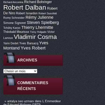
Richard Bohringer
Richard Anconina
Robert Dalban
Robert
De Niro
Robert Isnardon
Robert Sussfeld
Rémy Julienne
Romy Schneider
Steven Spielberg
Simone Signoret
Thierry Lhermitte
Tchéky Karyo
Théobald Meurisse
Victor
Ticky Holgado
Vladimir Cosma
Lanoux
Yves
Yves Barsacq
Yann Dedet
Montand
Yves Robert
ARCHIVES
COMMENTAIRES
RÉCENTS
antalya seo uzmanı
dans
L Emmerdeur
de Edouard Molinaro (1973)