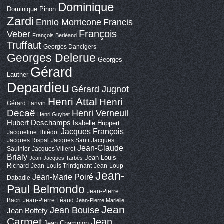
Dominique
Dominique Pinon
Zardi
Ennio Morricone
Francis
François
Veber
François Berléand
Truffaut
Georges Dancigers
Georges Delerue
Georges
Gérard
Lautner
Depardieu
Gérard Jugnot
Henri Attal
Henri
Gérard Lanvin
Decaë
Henri Verneuil
Henri Guybet
Hubert Deschamps
Isabelle Huppert
Jacques François
Jacqueline Thiédot
Jacques Rispal
Jacques Santi
Jacques
Jean-Claude
Saulnier
Jacques Villeret
Brialy
Jean-Louis
Jean-Jacques Tarbès
Richard
Jean-Louis Trintignant
Jean-Loup
Jean-
Jean-Marie Poiré
Dabadie
Paul Belmondo
Jean-Pierre
Bacri
Jean-Pierre Léaud
Jean-Pierre Marielle
Jean
Jean Bouise
Jean Boffety
Carmet
Jean
Jean Champion