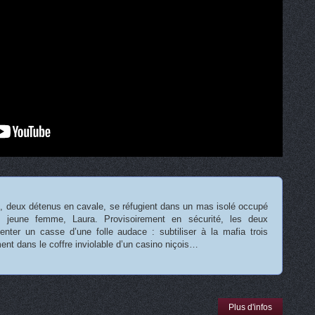
, deux détenus en cavale, se réfugient dans un mas isolé occupé
e jeune femme, Laura. Provisoirement en sécurité, les deux
nter un casse d’une folle audace : subtiliser à la mafia trois
ment dans le coffre inviolable d’un casino niçois…
Plus d'infos