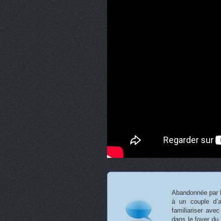
Abandonnée par le
à un couple d’a
familiariser ave
dans le foyer du