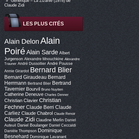
Générique – La Zizanie (1978) de
Claude Zidi
LES PLUS CITÉS
Alain
Alain Delon
Poiré
Alain Sarde
Albert
Jurgenson
Alexandre Mnouchkine
Alexandre
André Pousse
André Dussollier
Trauner
Bernard Blier
Annie Girardot
Bernard Giraudeau
Bernard
Bertrand
Herrmann
Bertrand Blier
Tavernier
Bourvil
Bruno Nuytten
Catherine Deneuve
Charles Denner
Christian
Christian Clavier
Fechner
Claude Berri
Claude
Carliez
Claude Chabrol
Claude Renoir
Claude Zidi
Claudine Merlin
Daniel
Daniel Boulanger
Auteuil
Daniel Ceccaldi
Dominique
Danièle Thompson
Besnehard
Dominique Lavanant