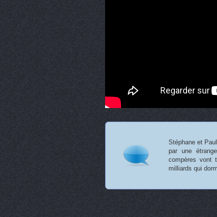
Stéphane et Paul
par une étrang
compères vont te
milliards qui dor