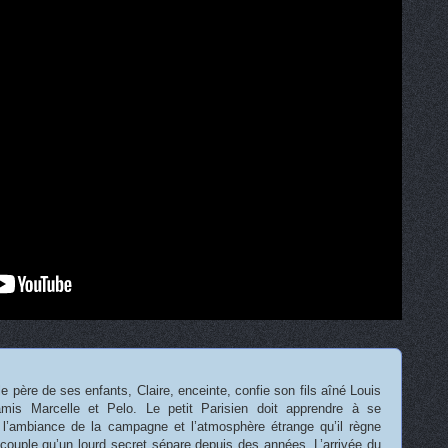
 père de ses enfants, Claire, enceinte, confie son fils aîné Louis
mis Marcelle et Pelo. Le petit Parisien doit apprendre à se
c l’ambiance de la campagne et l’atmosphère étrange qu’il règne
 couple qu’un lourd secret sépare depuis des années. L’arrivée du