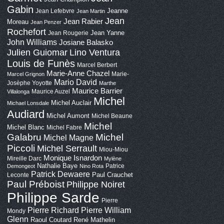
Gabin
Jeanne
Jean Lefebvre
Jean Martin
Jean
Jean Rabier
Moreau
Jean Penzer
Rochefort
Jean Yanne
Jean Rougerie
John Williams
Josiane Balasko
Lino Ventura
Julien Guiomar
Louis de Funès
Marcel Berbert
Marie-Anne Chazel
Marie-
Marcel Grignon
Mario David
Josèphe Yoyotte
Marthe
Maurice Barrier
Maurice Auzel
Villalonga
Michel
Michel Auclair
Michael Lonsdale
Audiard
Michel Aumont
Michel Beaune
Michel
Michel Blanc
Michel Fabre
Galabru
Michel
Michel Magne
Piccoli
Michel Serrault
Miou-Miou
Monique Isnardon
Mireille Darc
Mylène
Nathalie Baye
Patrice
Demongeot
Nino Rota
Patrick Dewaere
Paul Crauchet
Leconte
Paul Préboist
Philippe Noiret
Philippe Sarde
Pierre
Pierre Richard
Pierre William
Mondy
Glenn
Raoul Coutard
René Mathelin